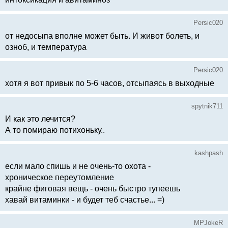
Persic020
от недосыпа вполне может быть. И живот болеть, и
озноб, и температура
Persic020
хотя я вот привык по 5-6 часов, отсыпаясь в выходные
spytnik711
И как это лечится?
А то помираю потихоньку..
kashpash
если мало спишь и не очень-то охота -
хроническое переутомление
крайне фиговая вещь - очень быстро тупеешь
хавай витаминки - и будет теб счастье... =)
MPJokeR