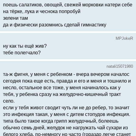
поешь салатиков, овощей, свежей морковки натери себе
на тёрке, лука и чеснока попробуй
зелени там
да и физически разомнись сделай гимнастику
MPJokeR
ну как ты ещё жив?
тебе полегчало?
natali15071980
та-ж фигня, у меня с ребенком - вчера вечером началос
сегодня пока еще есть, правда и его и меня и тошнило и
несло, остальное все тоже, у меня начиналось как у
тебя, у ребенка сразу на желудочно-кишечный тракт
село.
если у тебя живот сводит чуть ли не до ребер, то значит
это инфекция такая, у меня с дитем стопудов инфекция.
типа было такое когда грипп желудочный, болеешь
обычно семь дней, желудок не нагружать чай сухари из
белого хлеба, по-немногу но часто (гораздо легче станет