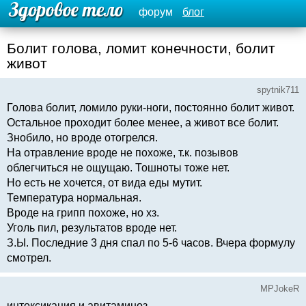
форум
блог
Болит голова, ломит конечности, болит
живот
spytnik711
Голова болит, ломило руки-ноги, постоянно болит живот.
Остальное проходит более менее, а живот все болит.
Знобило, но вроде отогрелся.
На отравление вроде не похоже, т.к. позывов
облегчиться не ощущаю. Тошноты тоже нет.
Но есть не хочется, от вида еды мутит.
Температура нормальная.
Вроде на грипп похоже, но хз.
Уголь пил, результатов вроде нет.
З.Ы. Последние 3 дня спал по 5-6 часов. Вчера формулу
смотрел.
MPJokeR
интоксикация и авитаминоз