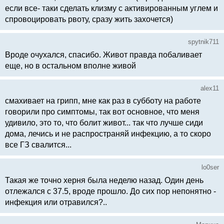
если все- таки сделать клизму с активированным углем и
спровоцировать рвоту, сразу жить захочется)
spytnik711
Вроде очухался, спасибо. Живот правда побаливает
еще, но в остальном вполне живой
alex11
смахивает на грипп, мне как раз в субботу на работе
говорили про симптомы, так вот основное, что меня
удивило, это то, что болит живот... так что лучше сиди
дома, лечись и не распространяй инфекцию, а то скоро
все ГЗ свалится...
lo0ser
Такая же точно херня была неделю назад. Один день
отлежался с 37.5, вроде прошло. До сих пор непонятно -
инфекция или отравился?..