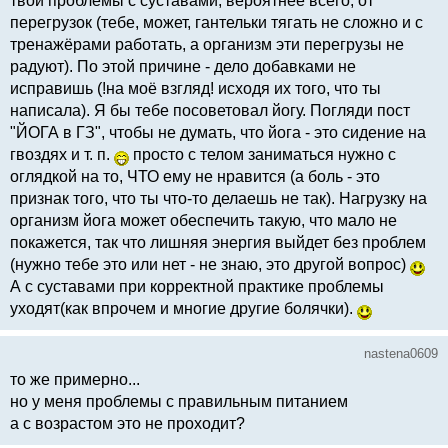
твои проблемы с суставами, вероятнее всего, от
перегрузок (тебе, может, гантельки тягать не сложно и с
тренажёрами работать, а организм эти перегрузы не
радуют). По этой причине - дело добавками не
исправишь (!на моё взгляд! исходя их того, что ты
написала). Я бы тебе посоветовал йогу. Погляди пост
"ЙОГА в ГЗ", чтобы не думать, что йога - это сидение на
гвоздях и т. п.
просто с телом заниматься нужно с
оглядкой на то, ЧТО ему не нравится (а боль - это
признак того, что ты что-то делаешь не так). Нагрузку на
организм йога может обеспечить такую, что мало не
покажется, так что лишняя энергия выйдет без проблем
(нужно тебе это или нет - не знаю, это другой вопрос)
А с суставами при корректной практике проблемы
уходят(как впрочем и многие другие болячки).
nastena0609
то же примерно...
но у меня проблемы с правильным питанием
а с возрастом это не проходит?