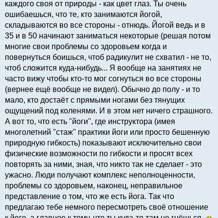
каждого своя от природы - как цвет глаз. Ты очень
ошибаешься, что те, кто занимаются йогой,
складываются во все стороны - отнюдь. Йогой ведь и в
35 и в 50 начинают заниматься некоторые (решая потом
многие свои проблемы со здоровьем когда и
повернуться боишься, чтоб радикулит не схватил - не то,
чтоб сложится куда-нибудь... Я вообще на занятиях не
часто вижу чтобы кто-то мог согнуться во все стороны
(вернее ещё вообще не видел). Обычно до полу - и то
мало, кто достаёт с прямыми ногами без тянущих
ощущений под коленями. И в этом нет ничего страшного.
А вот то, что есть "йоги", где инструктора (имея
многолетний "стаж" практики йоги или просто бешенную
природную гибкость) показывают исключительно свои
физические возможности по гибкости и просят всех
повторять за ними, зная, что никто так не сделает - это
ужасно. Люди получают комплекс неполноценности,
проблемы со здоровьем, наконец, неправильное
представление о том, что же есть йога. Так что
предлагаю тебе немного пересмотреть своё отношение
к йоге, а главное к тому, что ты куда-то там не гнёшься.