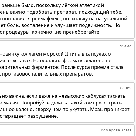
 раньше было, поскольку лёгкой атлетикой
очень важно подобрать препарат, подходящий тебе.
о понравился ревмафлекс, поскольку на натуральной
ает боль, воспаление и улучшает подвижность. Но
опроцедуры, конечно...не пренебрегайте.
Римма
овинку коллаген морской II типа в капсулах от
я в суставах. Натуральна форма коллагена не
арительных ферментов. После курса приема стала
 противовоспалительных препаратов.
Евгения
но важна, если даже на невысоких каблуках таскать
не малая. Попробуйте делать такой компресс: греть
льное колено, сверху чем-то укутать. Мазь проникает
едотвращает разрушение.
Комарова Злата