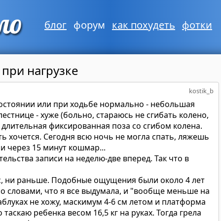
блог
форум
как похудеть
фотки
 при нагрузке
kostik_b
состоянии или при ходьбе нормально - небольшая
естнице - хуже (больно, стараюсь не сгибать колено,
 длительная фиксированная поза со сгибом колена.
ь хочется. Сегодня всю ночь не могла спать, ляжешь
и через 15 минут кошмар...
ельства записи на неделю-две вперед. Так что в
с, ни раньше. Подобные ощущения были около 4 лет
со словами, что я все выдумала, и "вообще меньше на
каблуках не хожу, маскимум 4-6 см летом и платформа
 таскаю ребенка весом 16,5 кг на руках. Тогда грела