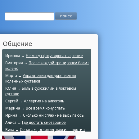
Общение
Иришка →
Не могу сфокусировать зрение
Виктория →
После каждой тренировки болит
колено
Марта →
Упражнения для укрепления
коленных суставов
Юлия →
Боль в сухожилии в локтевом
суставе
Сергей →
Аллергия на алкоголь
Марина →
Все время хочу спать
Ирина →
Сколько ни сплю - не высыпаюсь
Алиса →
Где достать снотворное
Вика →
Сонапакс, эглонил, паксил - против
чего?