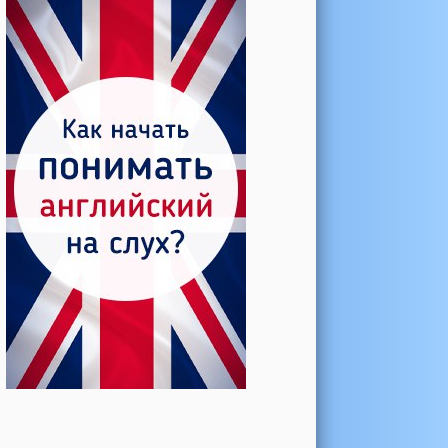
Катерина →
Боль в колене при нагрузке
Алла →
Болят коленные суставы
Паша Щ. →
Боль в коленной чашечке
Ульяна Ф. →
Болят и хрустят колени
Артемов Иван →
Болит и опухло колено
Чернов Игорь →
Болят суставы при занятиях
спортом