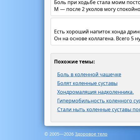
Боль при ходьбе стала моим пост
М — после 2 уколов могу спокойно
Есть хороший напиток хонда дрин
Он на основе коллагена. Всего 5 н
Похожие темы:
Боль в коленной чашечке
Болят коленные суставы
Хондромаляция надколенника.
Гипермобильность коленного су
Стали ныть коленные суставы по
© 2005—2026
Здоровое тело