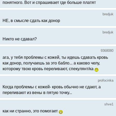
понятного. Вот и спрашивает где больше платят
bredjuk
НЕ, в смысле сдать как донор
bredjuk
Никто не сдавал?
9368080
ага, у тебя проблемы с кожей, ты идешь сдавать кровь
как донор, получаешь за это бабло... а каково челу,
которому твою кровь переливают, спекулянт/ка
profocinka
Когда проблемы с кожей- кровь обычно не сдают, а
переливают из вены в пятую точку...
shve1
как ни странно, это помогает