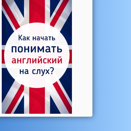
Катерина →
Боль в колене при нагрузке
Алла →
Болят коленные суставы
Паша Щ. →
Боль в коленной чашечке
Ульяна Ф. →
Болят и хрустят колени
Артемов Иван →
Болит и опухло колено
Чернов Игорь →
Болят суставы при занятиях
спортом