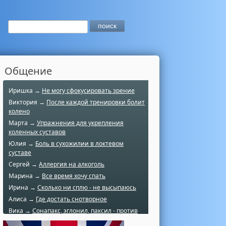
Общение
Иришка →
Не могу сфокусировать зрение
Виктория →
После каждой тренировки болит
колено
Марта →
Упражнения для укрепления
коленных суставов
Юлия →
Боль в сухожилии в локтевом
суставе
Сергей →
Аллергия на алкоголь
Марина →
Все время хочу спать
Ирина →
Сколько ни сплю - не высыпаюсь
Алиса →
Где достать снотворное
Вика →
Сонапакс, эглонил, паксил - против
чего?