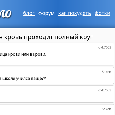
блог
форум
как похудеть
фотки
я кровь проходит полный круг
ovk7003
ица крови или в крови.
Saken
в школе училса ваще?*
ovk7003
.
Saken