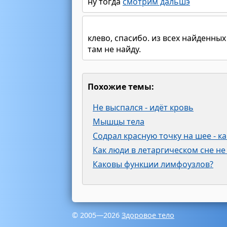
ну тогда
смотрим дальшэ
клево, спасибо. из всех найденных
там не найду.
Похожие темы:
Не выспался - идёт кровь
Мышцы тела
Содрал красную точку на шее - к
Как люди в летаргическом сне не
Каковы функции лимфоузлов?
© 2005—2026
Здоровое тело