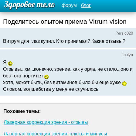
форум
блог
Поделитесь опытом приема Vitrum vision
Persic020
Витрум для глаз купил. Кто принимал? Какие отзывы?
ioulya
Я
Отзывы...хм...конечно, зрение, как у орла, не стало...оно и
без того портится
хотя, может быть, без витаминов было бы еще хуже
Словом, волшебства у меня не случилось.
Похожие темы:
Лазерная коррекция зрения - отзывы
Лазерная коррекция зрения: плюсы и минусы