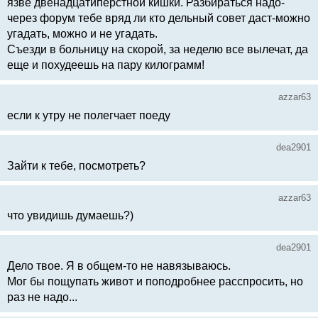
язве двенадцатиперстной кишки. Разбираться надо-
через форум тебе вряд ли кто дельный совет даст-можно
угадать, можно и не угадать.
Съезди в больницу на скорой, за неделю все вылечат, да
еще и похудеешь на пару килограмм!
azzar63
если к утру не полегчает поеду
dea2901
Зайти к тебе, посмотреть?
azzar63
что увидишь думаешь?)
dea2901
Дело твое. Я в общем-то не навязываюсь.
Мог бы пощупать живот и поподробнее расспросить, но
раз не надо...