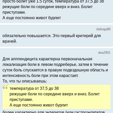
просто болит уже 1.5 суток, температура от 37,5 до 38
режущие боли по середине вверх и вниз. Болит
приступами.
А еще постоянно живот бурлит
dobraja88
обязательно повышается. Это первый критерий для
врачей.
dea2901
Для апппендицита характерна первоначальная
локализация боли в левом подреберье, затем в течение
суток боль спускается в правую подвздошную область и
интенсивность боли при этом нарастает.
То, что ты описываешь:
температура от 37,5 до 38
режущие боли по середине вверх и вниз. Болит
приступами.
А еще постоянно живот бурлит
более характерно для энтеритов (или гастроэнтетитов