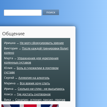
Общение
Иришка →
Не могу сфокусировать зрение
Виктория →
После каждой тренировки болит
колено
Марта →
Упражнения для укрепления
коленных суставов
Юлия →
Боль в сухожилии в локтевом
суставе
Сергей →
Аллергия на алкоголь
Марина →
Все время хочу спать
Ирина →
Сколько ни сплю - не высыпаюсь
Алиса →
Где достать снотворное
Вика →
Сонапакс, эглонил, паксил - против
чего?