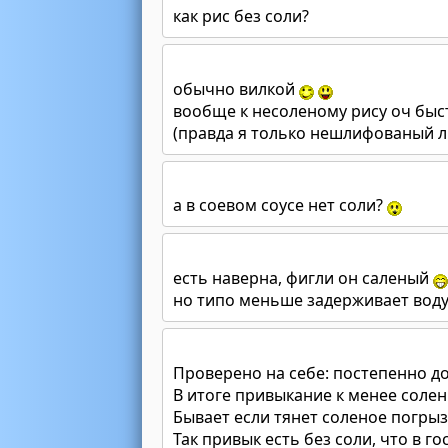
как рис без соли?
обычно вилкой
вообще к несоленому рису оч быс
(правда я только нешлифованый
а в соевом соусе нет соли?
есть наверна, фигли он саленый
но типо меньше задерживает вод
Проверено на себе: постепенно д
В итоге привыкание к менее солен
Бывает если тянет соленое погрызт
Так привык есть без соли, что в г