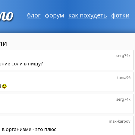
блог
форум
как похудеть
фотки
ли
serg74k
ение соли в пищу?
tania96
ц
serg74k
max-karpov
в организме - это плюс