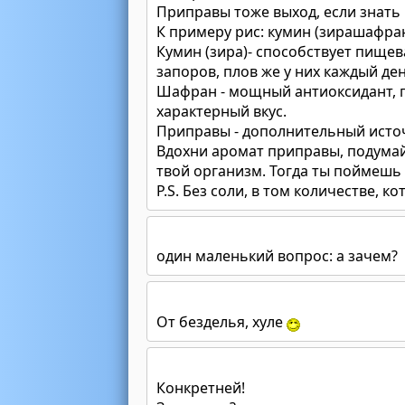
Приправы тоже выход, если знать 
К примеру рис: кумин (зирашафран
Кумин (зира)- способствует пищева
запоров, плов же у них каждый ден
Шафран - мощный антиоксидант, п
характерный вкус.
Приправы - дополнительный исто
Вдохни аромат приправы, подумай
твой организм. Тогда ты поймешь 
P.S. Без соли, в том количестве,
один маленький вопрос: а зачем?
От безделья, хуле
Конкретней!