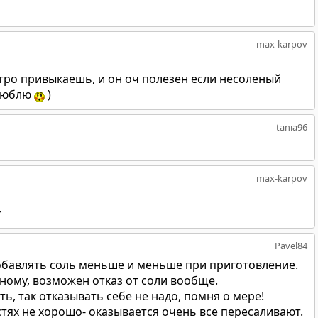
max-karpov
тро привыкаешь, и он оч полезен если несоленый
 люблю
)
tania96
max-karpov
у
Pavel84
обавлять соль меньше и меньше при приготовление.
ному, возможен отказ от соли вообще.
ь, так отказывать себе не надо, помня о мере!
остях не хорошо- оказывается очень все пересаливают.