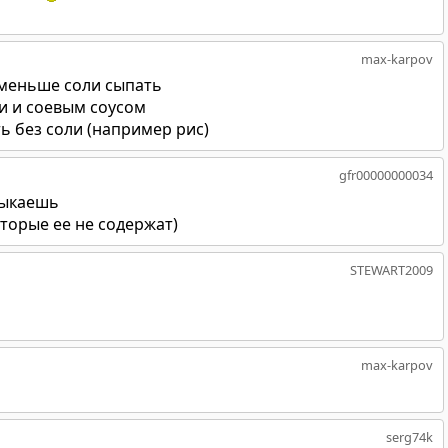
max-karpov
оменьше соли сыпать
 и соевым соусом
ь без соли (например рис)
gfr00000000034
выкаешь
торые ее не содержат)
STEWART2009
max-karpov
serg74k