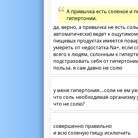
А привычка есть соленое и пе
гипертонии.
да, верно, а привычка не есть сол
автоматически) ведет к ощутимом
пищевых продуктах имеется поваре
умереть от недостатка Na+, если 
всего к людям, склонным к гипер
подстраховать себя от гипертони
польза. я сам давно не солю
у меня гипертония....соли не ем у
что соль необходимая организму у
что не солю?
совершенно правильно
и всю соленую пищу исключить