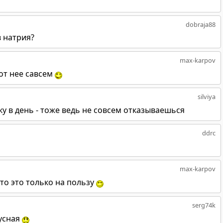
dobraja88
в натрия?
max-karpov
от нее савсем
silviya
ку в день - тоже ведь не совсем отказываешься
ddrc
max-karpov
 то это только на пользу
serg74k
кусная