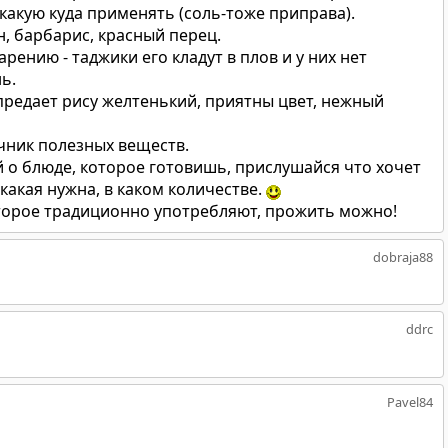
какую куда применять (соль-тоже приправа).
, барбарис, красный перец.
рению - таджики его кладут в плов и у них нет
ь.
редает рису желтенький, приятны цвет, нежный
чник полезных веществ.
 о блюде, которое готовишь, прислушайся что хочет
какая нужна, в каком количестве.
 которое традиционно употребляют, прожить можно!
dobraja88
ddrc
Pavel84