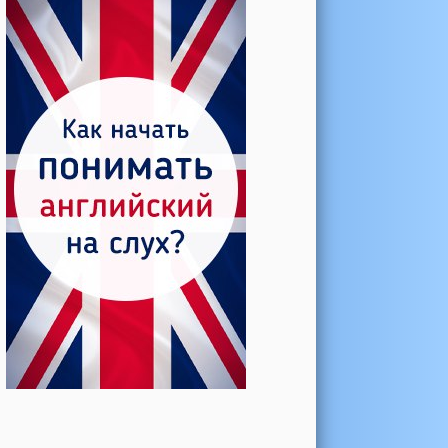
Катерина →
Боль в колене при нагрузке
Алла →
Болят коленные суставы
Паша Щ. →
Боль в коленной чашечке
Ульяна Ф. →
Болят и хрустят колени
Артемов Иван →
Болит и опухло колено
Чернов Игорь →
Болят суставы при занятиях
спортом