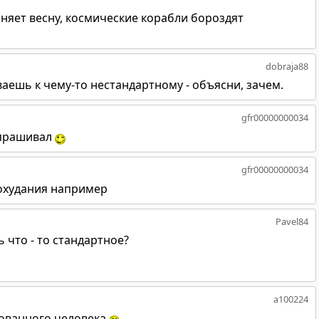
меняет весну, космические корабли бороздят
dobraja88
ваешь к чему-то нестандартному - объясни, зачем.
gfr00000000034
спрашивал
gfr00000000034
похудания например
Pavel84
 что - то стандартное?
a100224
зованного человека