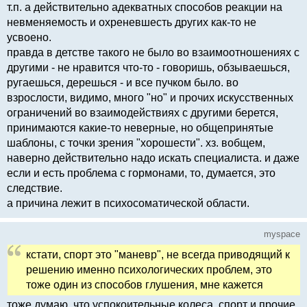
т.п. а действительно адекватных способов реакции на
невменяемость и охреневшесть других как-то не
усвоено.
правда в детстве такого не было во взаимоотношениях с
другими - не нравится что-то - говоришь, обзываешься,
ругаешься, дерешься - и все пучком было. во
взрослости, видимо, много "но" и прочих искусственных
ограничений во взаимодействиях с другими берется,
принимаются какие-то неверные, но общепринятые
шаблоны, с точки зрения "хорошести". хз. вобщем,
наверно действительно надо искать специалиста. и даже
если и есть проблема с гормонами, то, думается, это
следствие.
а причина лежит в психосоматической области.
myspace
кстати, спорт это "маневр", не всегда приводящий к
решению именно психологических проблем, это
тоже один из способов глушения, мне кажется
тоже думаю, что успокоительные колеса, спорт и прочие