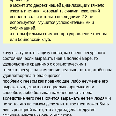
а может это дефект нашей цивилизации? тяжело
изжить инстинкт, который тысячами поколений
использовался и только последними 2-3 не
используется. глушится успокоительными и
сублимацией.
а потом фильмы снимают про управление гневом
или бойцовский клуб.
хочу выступить в защиту гнева, как очень ресурсного
состояния. если выразить гнев в полной мере, то
удовольствие сравнимо с оргаистическим )
гнев это ресурс на изменение реальности так, чтобы она
удовлетворяла гневающегося
проблем с гневом как правило две: либо неумение его
выражать адекватно и социально приемлемым
способом, либо большая накопленность гнева
вследствие чего гнев хочется выражать не тем людям и
не за то, что на самом деле злит. плюс гнев может быть
лишь реакцией на то, что люди задевают другие
глубокие чувства - боль, обиду, горе