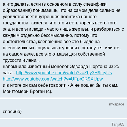
а что делать, если (в основном в силу специфики
образования) понимаешь, что на самом деле сильно не
удовлетворяет внутренняя политика нашего
государства. кажется, что это и есть корень всего того
зла. и все эти люди - часто лишь жертвы. и разбираться с
каждым отдельно бессмысленно, потому что
обстоятельства, клепающие всё это быдло на
всевозможных социальных уровнях, останутся. или же,
на самом деле, все это отмазы для собственной
трусости и лени...
напомнило известный монолог Эдварда Нортона из 25
часа -
http://www.youtube.com/watch?v=Zby3H9cryUs
http://www.youtube.com/watch?v=UFprCR9XUpw
и в итоге он сам себе говорит: - А не пошел бы ты сам,
Монтгомери Броган (с).
myspace
спасибо)
Tanja85