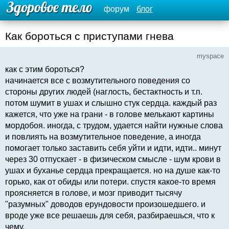
форум
блог
Как бороться с приступами гнева
myspace
как с этим бороться?
начинается все с возмутительного поведения со
стороны других людей (наглость, бестактность и т.п.
потом шумит в ушах и слышно стук сердца. каждый раз
кажется, что уже на грани - в голове мелькают картины
мордобоя. иногда, с трудом, удается найти нужные слова
и повлиять на возмутительное поведение, а иногда
помогает только заставить себя уйти и идти, идти.. минут
через 30 отпускает - в физическом смысле - шум крови в
ушах и буханье сердца прекращается. но на душе как-то
горько, как от обиды или потери. спустя какое-то время
проясняется в голове, и мозг приводит тысячу
"разумных" доводов ерундовости произошедшего. и
вроде уже все решаешь для себя, разбираешься, что к
чему.