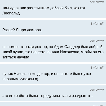
demowww
там чувак как раз слишком добрый был, как кот
Леопольд.
LeGoLaZ
Разве? Я про доктора.
demowww
не помню, кто там доктор, но Адам Сандлер был добрый
такой чувак, его невеста наняла Николсона, чтобы он его
злиться научил
LeGoLaZ
ну так Николсон же доктор, и он в итоге был жутко
нервным чуваком =)
demowww
это его работа была - придуриваться и раздражать