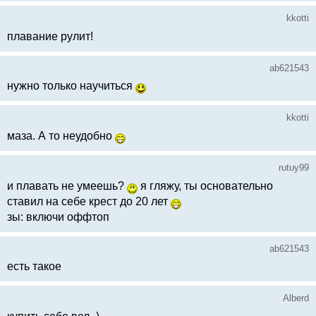
kkotti
плавание рулит!
ab621543
нужно только научиться
kkotti
маза. А то неудобно
rutuy99
и плавать не умеешь?
я гляжу, ты основательно
ставил на себе крест до 20 лет
зы: включи оффтоп
ab621543
есть такое
Alberd