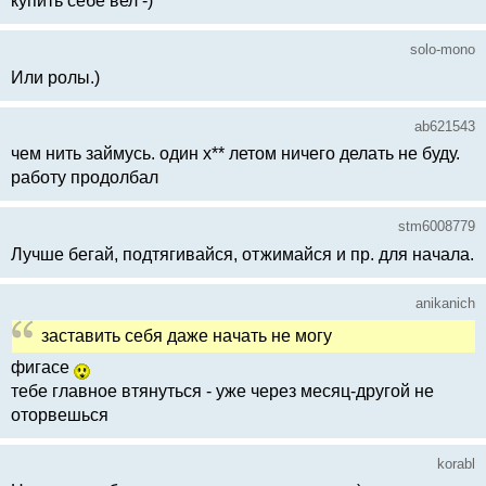
купить себе вел -)
solo-mono
Или ролы.)
ab621543
чем нить займусь. один х** летом ничего делать не буду.
работу продолбал
stm6008779
Лучше бегай, подтягивайся, отжимайся и пр. для начала.
anikanich
заставить себя даже начать не могу
фигасе
тебе главное втянуться - уже через месяц-другой не
оторвешься
korabl