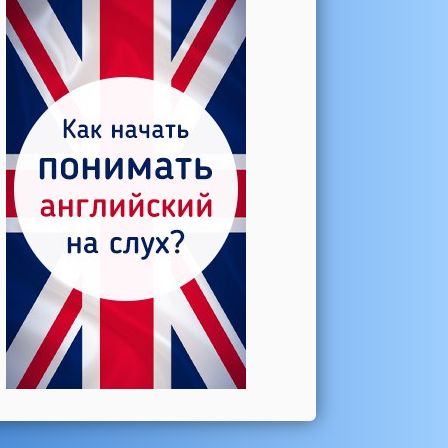
Катерина →
Боль в колене при нагрузке
Алла →
Болят коленные суставы
Паша Щ. →
Боль в коленной чашечке
Ульяна Ф. →
Болят и хрустят колени
Артемов Иван →
Болит и опухло колено
Чернов Игорь →
Болят суставы при занятиях
спортом