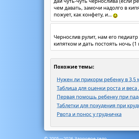
дай чуть-чуть чернослива (если р
чем давать, замочи надолго в кип
пожует, как конфету, и...
Чернослив рулит, нам его педиатр 
кипятком и дать постоять ночь (1
Похожие темы:
Нужен ли прикорм ребенку в 3,5 
Таблица для оценки роста и веса
Первая помощь ребенку при пад
Таблетки для похудения при кру
Рвота и понос у грудничка
© 2005—2026
Здоровое тело