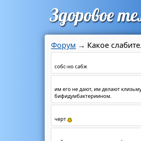
Форум
→
Какое слабит
собс-но сабж
им его не дают, им делают клизьм
бифидумбактериином.
черт