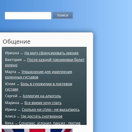
Общение
Иришка →
Не могу сфокусировать зрение
Виктория →
После каждой тренировки болит
колено
Марта →
Упражнения для укрепления
коленных суставов
Юлия →
Боль в сухожилии в локтевом
суставе
Сергей →
Аллергия на алкоголь
Марина →
Все время хочу спать
Ирина →
Сколько ни сплю - не высыпаюсь
Алиса →
Где достать снотворное
Вика →
Сонапакс, эглонил, паксил - против
чего?