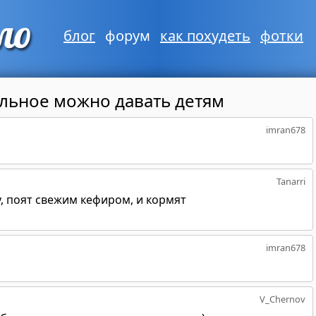
блог
форум
как похудеть
фотки
ельное можно давать детям
imran678
Tanarri
у, поят свежим кефиром, и кормят
imran678
V_Chernov