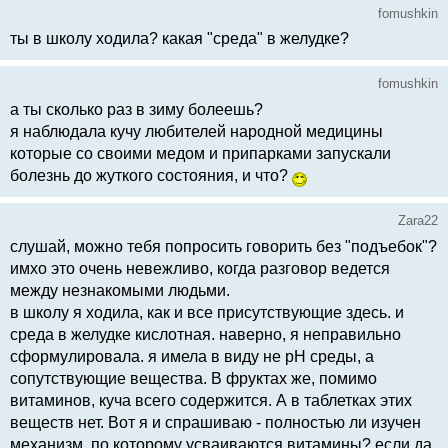
fomushkin
ты в школу ходила? какая "среда" в желудке?
fomushkin
а ты сколько раз в зиму болеешь?
я наблюдала кучу любителей народной медицины
которые со своими медом и припарками запускали
болезнь до жуткого состояния, и что?
Zara22
слушай, можно тебя попросить говорить без "подъебок"?
имхо это очень невежливо, когда разговор ведется
между незнакомыми людьми.
в школу я ходила, как и все присутствующие здесь. и
среда в желудке кислотная. наверно, я неправильно
сформулировала. я имела в виду не рН среды, а
сопутствующие вещества. В фруктах же, помимо
витаминов, куча всего содержится. А в таблетках этих
веществ нет. Вот я и спрашиваю - полностью ли изучен
механизм, по которому усваиваются витамины? если да,