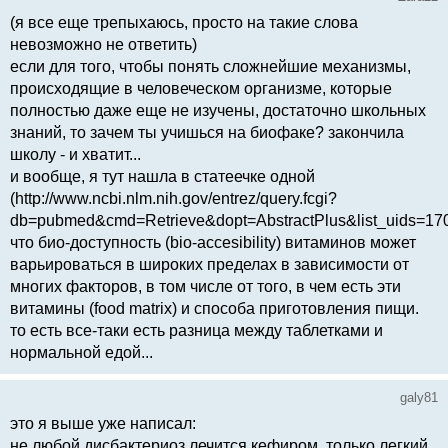
(я все еще трепыхаюсь, просто на такие слова
невозможно не ответить)
если для того, чтобы понять сложнейшие механизмы,
происходящие в человеческом организме, которые
полностью даже еще не изучены, достаточно школьных
знаний, то зачем ты учишься на биофаке? закончила
школу - и хватит...
и вообще, я тут нашла в статеечке одной
(http://www.ncbi.nlm.nih.gov/entrez/query.fcgi?
db=pubmed&cmd=Retrieve&dopt=AbstractPlus&list_uids=1
что био-доступность (bio-accesibility) витаминов может
варьироваться в широких пределах в зависимости от
многих факторов, в том числе от того, в чем есть эти
витамины (food matrix) и способа приготовления пищи.
то есть все-таки есть разница между таблетками и
нормальной едой...
galy81
это я выше уже написал:
не любой дисбактериоз лечится кефиром, только легкий.