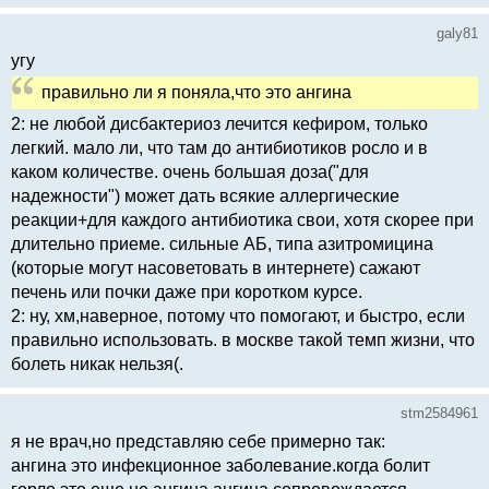
galy81
угу
правильно ли я поняла,что это ангина
2: не любой дисбактериоз лечится кефиром, только
легкий. мало ли, что там до антибиотиков росло и в
каком количестве. очень большая доза("для
надежности") может дать всякие аллергические
реакции+для каждого антибиотика свои, хотя скорее при
длительно приеме. сильные АБ, типа азитромицина
(которые могут насоветовать в интернете) сажают
печень или почки даже при коротком курсе.
2: ну, хм,наверное, потому что помогают, и быстро, если
правильно использовать. в москве такой темп жизни, что
болеть никак нельзя(.
stm2584961
я не врач,но представляю себе примерно так:
ангина это инфекционное заболевание.когда болит