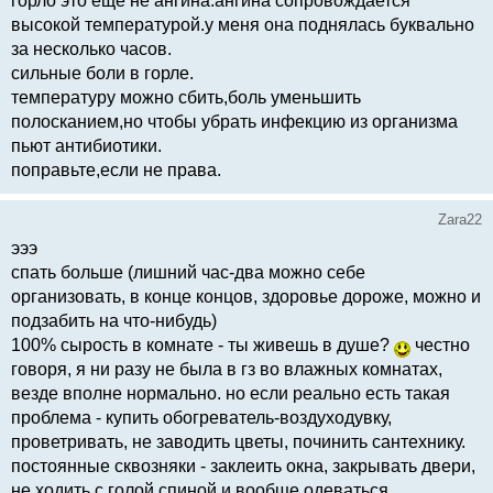
горло это еще не ангина.ангина сопровождается
высокой температурой.у меня она поднялась буквально
за несколько часов.
сильные боли в горле.
температуру можно сбить,боль уменьшить
полосканием,но чтобы убрать инфекцию из организма
пьют антибиотики.
поправьте,если не права.
Zara22
эээ
спать больше (лишний час-два можно себе
организовать, в конце концов, здоровье дороже, можно и
подзабить на что-нибудь)
100% сырость в комнате - ты живешь в душе?
честно
говоря, я ни разу не была в гз во влажных комнатах,
везде вполне нормально. но если реально есть такая
проблема - купить обогреватель-воздуходувку,
проветривать, не заводить цветы, починить сантехнику.
постоянные сквозняки - заклеить окна, закрывать двери,
не ходить с голой спиной и вообще одеваться