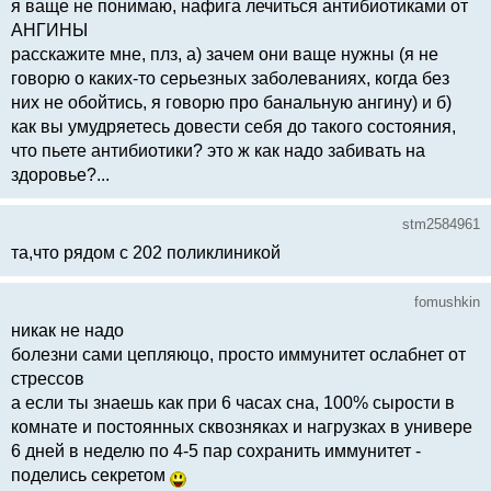
я ваще не понимаю, нафига лечиться антибиотиками от
АНГИНЫ
расскажите мне, плз, а) зачем они ваще нужны (я не
говорю о каких-то серьезных заболеваниях, когда без
них не обойтись, я говорю про банальную ангину) и б)
как вы умудряетесь довести себя до такого состояния,
что пьете антибиотики? это ж как надо забивать на
здоровье?...
stm2584961
та,что рядом с 202 поликлиникой
fomushkin
никак не надо
болезни сами цепляюцо, просто иммунитет ослабнет от
стрессов
а если ты знаешь как при 6 часах сна, 100% сырости в
комнате и постоянных сквозняках и нагрузках в универе
6 дней в неделю по 4-5 пар сохранить иммунитет -
поделись секретом