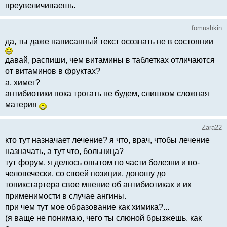
преувеличиваешь.
fomushkin
да, ты даже написанный текст осознать не в состоянии
давай, распиши, чем витамины в таблетках отличаются
от витаминов в фруктах?
а, химег?
антибиотики пока трогать не будем, слишком сложная
материя
Zara22
кто тут назначает лечение? я что, врач, чтобы лечение
назначать, а тут что, больница?
тут форум. я делюсь опытом по части болезни и по-
человечески, со своей позиции, доношу до
топикстартера свое мнение об антибиотиках и их
применимости в случае ангины.
при чем тут мое образование как химика?...
(я ваще не понимаю, чего ты слюной брызжешь. как