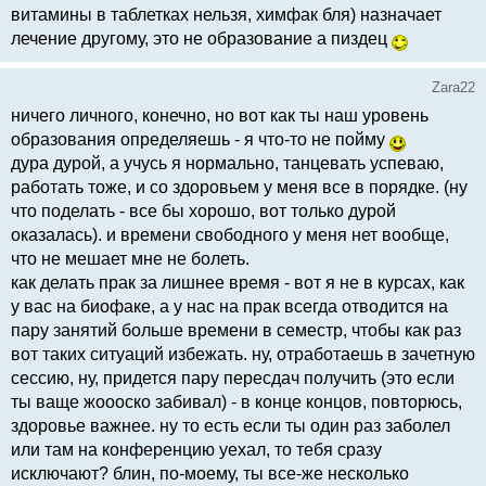
витамины в таблетках нельзя, химфак бля) назначает
лечение другому, это не образование а пиздец
Zara22
ничего личного, конечно, но вот как ты наш уровень
образования определяешь - я что-то не пойму
дура дурой, а учусь я нормально, танцевать успеваю,
работать тоже, и со здоровьем у меня все в порядке. (ну
что поделать - все бы хорошо, вот только дурой
оказалась). и времени свободного у меня нет вообще,
что не мешает мне не болеть.
как делать прак за лишнее время - вот я не в курсах, как
у вас на биофаке, а у нас на прак всегда отводится на
пару занятий больше времени в семестр, чтобы как раз
вот таких ситуаций избежать. ну, отработаешь в зачетную
сессию, ну, придется пару пересдач получить (это если
ты ваще жоооско забивал) - в конце концов, повторюсь,
здоровье важнее. ну то есть если ты один раз заболел
или там на конференцию уехал, то тебя сразу
исключают? блин, по-моему, ты все-же несколько