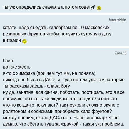
ты уж определись сначала а потом советуй
fomushkin
кстати, надо съедать киллоргам по 10 масковских
резиновых фруктов чтобы получить суточную дозу
витамин
Zara22
блин
вот же жесть
я-то с химфака (при чем тут мм, не поняла)
никогда не была в ДАСе, и, судя по тем ужасам, которые
ты рассказываешь - слава богу
ну да, занятия, вся фигня, поботать, постирать, это я все
понимаю, но все-таки люди же что-то едят? и они это
что-то когда-то покупают? так неужели сложно вкупе с
роллтоном и сосисками приобресть кило фруктов?
между прочим, около ДАСа есть Наш Гипермаркет. не
думаю, что сбегать туда за жрачкой - такая уж проблема.