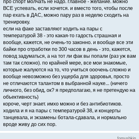
про спорт молчать не надо. главное - желание. можно
ВСЕ успевать, если хочется. и вместо того, чтобы после
пар ехать в ДАС, можно пару раз в неделю сходить на
тренировку.
если на факе заставляют ходить на пары с
температурой 38 - это какая-то гадость страшная и
вообще, кажется, не очень-то законно. и вообще все эти
байки про отработки по 300 часов в день - это, кажется,
повод задуматься, а на тот ли фак вы попали (раз уж вам
там так сложно). по крайней мере, все мои знакомые,
которые жалуются на то, что учиться ооочень сложно и
вообще невозможно без ущерба для здоровья, просто
не отличаются талантом в выбранной науке... (ничего
личного, без обид, ок? я предполагаю, я не претендую на
объективность)
короче, черт знает. имхо можно и без антибиотиков.
ходила и я на пары с температурой 38, и концерты
танцевала, и экзамены ботала-сдавала, и нормально
вроде живу до сих пор.
fomushkin