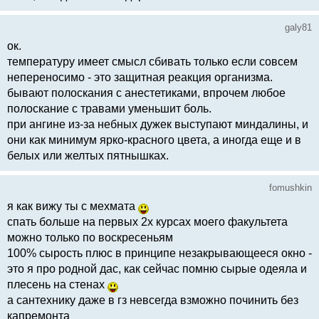
galy81
ок.
температуру имеет смысл сбивать только если совсем
непереносимо - это защитная реакция организма.
бывают полоскания с анестетиками, впрочем любое
полоскание с травами уменьшит боль.
при ангине из-за небных дужек выступают миндалины, и
они как минимум ярко-красного цвета, а иногда еще и в
белых или желтых пятнышках.
fomushkin
я как вижу ты с мехмата
спать больше на первых 2х курсах моего факультета
можно только по воскресеньям
100% сырость плюс в принципе незакрывающееся окно -
это я про родной дас, как сейчас помню сырые одеяла и
плесень на стенах
а сантехнику даже в гз невсегда взможно починить без
капремонта