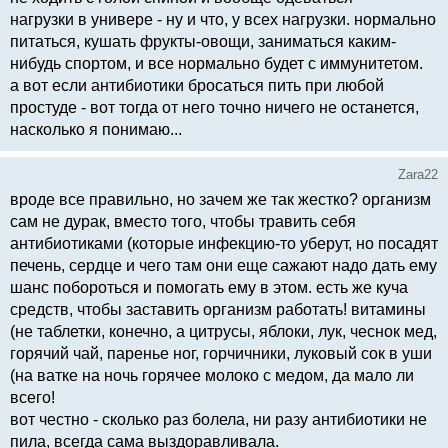
нагрузки в универе - ну и что, у всех нагрузки. нормально
питаться, кушать фрукты-овощи, заниматься каким-
нибудь спортом, и все нормально будет с иммунитетом.
а вот если антибиотики бросаться пить при любой
простуде - вот тогда от него точно ничего не останется,
насколько я понимаю...
Zara22
вроде все правильно, но зачем же так жестко? организм
сам не дурак, вместо того, чтобы травить себя
антибиотиками (которые инфекцию-то уберут, но посадят
печень, сердце и чего там они еще сажают надо дать ему
шанс побороться и помогать ему в этом. есть же куча
средств, чтобы заставить организм работать! витамины
(не таблетки, конечно, а цитрусы, яблоки, лук, чеснок мед,
горячий чай, паренье ног, горчичники, луковый сок в уши
(на ватке на ночь горячее молоко с медом, да мало ли
всего!
вот честно - сколько раз болела, ни разу антибиотики не
пила, всегда сама выздоравливала.