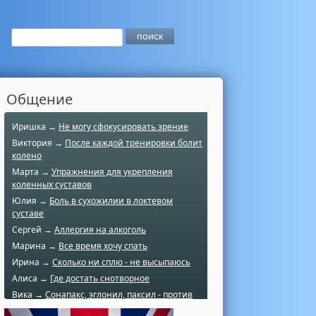
Общение
Иришка →
Не могу сфокусировать зрение
Виктория →
После каждой тренировки болит
колено
Марта →
Упражнения для укрепления
коленных суставов
Юлия →
Боль в сухожилии в локтевом
суставе
Сергей →
Аллергия на алкоголь
Марина →
Все время хочу спать
Ирина →
Сколько ни сплю - не высыпаюсь
Алиса →
Где достать снотворное
Вика →
Сонапакс, эглонил, паксил - против
чего?