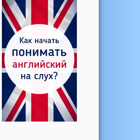
Катерина →
Боль в колене при нагрузке
Алла →
Болят коленные суставы
Паша Щ. →
Боль в коленной чашечке
Ульяна Ф. →
Болят и хрустят колени
Артемов Иван →
Болит и опухло колено
Чернов Игорь →
Болят суставы при занятиях
спортом