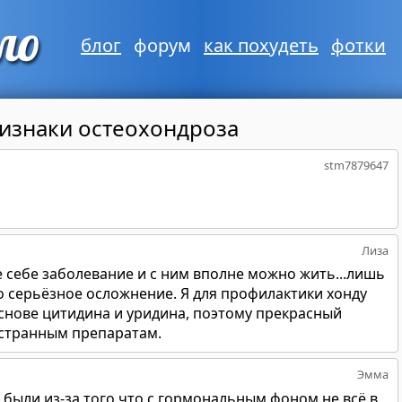
блог
форум
как похудеть
фотки
изнаки остеохондроза
stm7879647
Лиза
 себе заболевание и с ним вполне можно жить...лишь
о серьёзное осложнение. Я для профилактики хонду
снове цитидина и уридина, поэтому прекрасный
остранным препаратам.
Эмма
были из-за того что с гормональным фоном не всё в