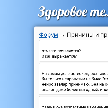
Форум
→
Причины и пр
отчегго появляется?
и как выражается?
На самом деле остеохондроз такое
бы только невропатии не было.Эт
нейро эвалар принимаю. Она на о
аналог, даже более выгодный, ин
У меня уже возрастные изменения 