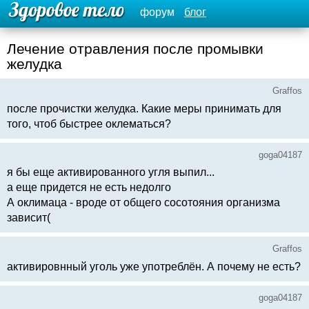
форум
блог
Лечение отравления после промывки
желудка
Graffos
после прочистки желудка. Какие меры принимать для
того, чтоб быстрее оклематься?
goga04187
я бы еще активированного угля выпил...
а еще придется не есть недолго
А оклимаца - вроде от общего сосотояния организма
зависит(
Graffos
активировнный уголь уже употреблён. А почему не есть?
goga04187