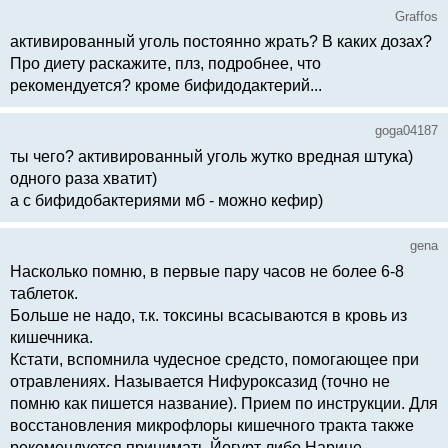
Graffos
активированный уголь постоянно жрать? В каких дозах?
Про диету раскажите, плз, подробнее, что
рекомендуется? кроме бифидодактерий...
goga04187
ты чего? активированный уголь жутко вредная штука)
одного раза хватит)
а с бифидобактериями мб - можно кефир)
gena
Насколько помню, в первые пару часов не более 6-8
таблеток.
Больше не надо, т.к. токсины всасываются в кровь из
кишечника.
Кстати, вспомнила чудесное средсто, помогающее при
отравлениях. Называется Нифуроксазид (точно не
помню как пишется название). Прием по инструкции. Для
восстановления микрофлоры кишечного тракта также
рекомендуется принимать Йогурт либо Нарине.