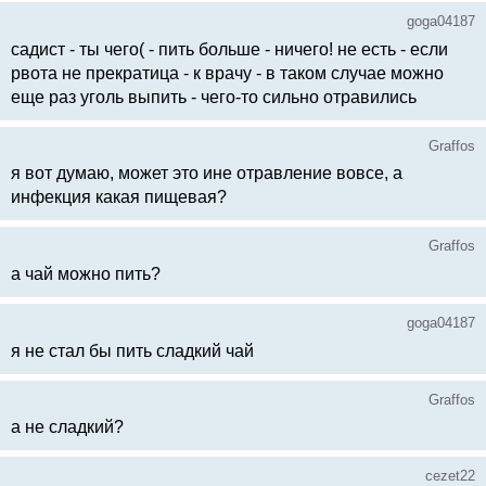
goga04187
садист - ты чего( - пить больше - ничего! не есть - если
рвота не прекратица - к врачу - в таком случае можно
еще раз уголь выпить - чего-то сильно отравились
Graffos
я вот думаю, может это ине отравление вовсе, а
инфекция какая пищевая?
Graffos
а чай можно пить?
goga04187
я не стал бы пить сладкий чай
Graffos
а не сладкий?
cezet22