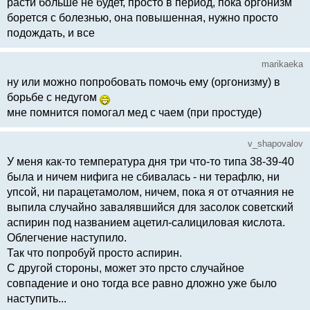
расти больше не будет, просто в период, пока оргонизм
борется с болезнью, она повышенная, нужно просто
подождать, и все
marikaeka
ну или можно попробовать помочь ему (оргонизму) в
борьбе с недугом
мне помнится помогал мед с чаем (при простуде)
v_shapovalov
У меня как-то температура дня три что-то типа 38-39-40
была и ничем нифига не сбивалась - ни терафлю, ни
упсой, ни парацетамолом, ничем, пока я от отчаяния не
выпила случайно завалявшийся для засолок советский
аспирин под названием ацетил-салициловая кислота.
Облегчение наступило.
Так что попробуй просто аспирин.
С другой стороны, может это прсто случайное
совпадение и оно тогда все равно дложно уже было
наступить...