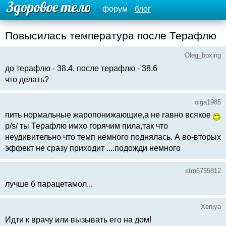
форум
блог
Повысилась температура после Терафлю
Oleg_boxing
до терафлю - 38.4, после терафлю - 38.6
что делать?
olga1985
пить нормальные жаропонижающие,а не гавно всякое
p/s/ ты Терафлю имхо горячим пила,так что
неудивительно что темп немного поднялась. А во-вторых
эффект не сразу приходит ....подожди немного
stm6755812
лучше б парацетамол...
Xeniya
Идти к врачу или вызывать его на дом!