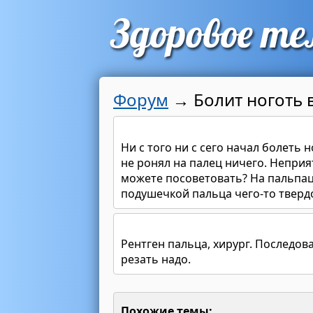
Форум
→
Болит ноготь 
Ни с того ни с сего начал болеть 
не ронял на палец ничего. Непри
можете посоветовать? На пальпац
подушечкой пальца чего-то тверд
Рентген пальца, хирург. Последов
резать надо.
Похожие темы: