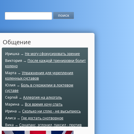
Общение
Иришка →
Не могу сфокусировать зрение
Виктория →
После каждой тренировки болит
колено
Марта →
Упражнения для укрепления
коленных суставов
Юлия →
Боль в сухожилии в локтевом
суставе
Сергей →
Аллергия на алкоголь
Марина →
Все время хочу спать
Ирина →
Сколько ни сплю - не высыпаюсь
Алиса →
Где достать снотворное
Вика →
Сонапакс, эглонил, паксил - против
чего?