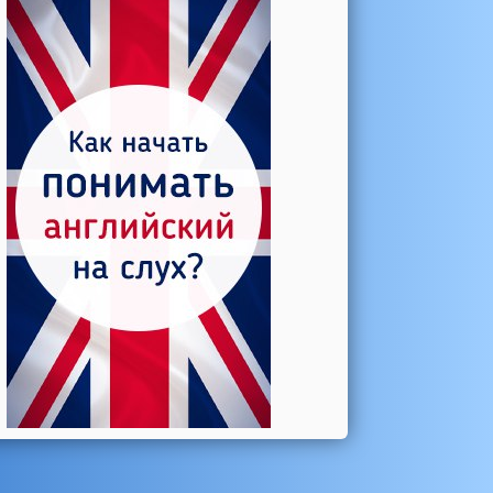
Катерина →
Боль в колене при нагрузке
Алла →
Болят коленные суставы
Паша Щ. →
Боль в коленной чашечке
Ульяна Ф. →
Болят и хрустят колени
Артемов Иван →
Болит и опухло колено
Чернов Игорь →
Болят суставы при занятиях
спортом