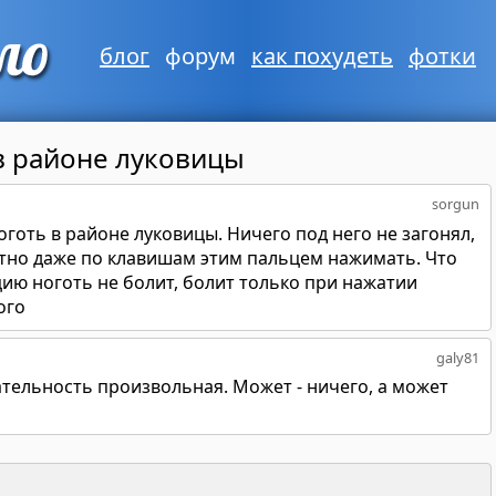
блог
форум
как похудеть
фотки
в районе луковицы
sorgun
ноготь в районе луковицы. Ничего под него не загонял,
ятно даже по клавишам этим пальцем нажимать. Что
ию ноготь не болит, болит только при нажатии
ого
galy81
ательность произвольная. Может - ничего, а может