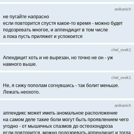
anikanich
не пугайте напрасно
если повторится спустя какое-то время - можно будет
подозревать многое, и аппендицит в том числе
а пока пусть приляжет и успокоится
chel_ovek1
Апендицит хоть и не вырезан, но точно не он - уж
намного выше.
chel_ovek1
Не, я сижу пополам согнувшись - так болит меньше.
Лежать неохото.
anikanich
аппендикс может иметь аномальное расположение
на самом деле такие боли могут быть проявлением чего
угодно - от мышечных спазмов до остеохондроза
если повторится, можно подозревать аппендицит и тогда