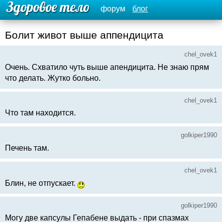
форум
блог
Болит живот выше аппендицита
chel_ovek1
Очень. Схватило чуть выше апендицита. Не знаю прям
что делать. Жутко больно.
chel_ovek1
Что там находится.
golkiper1990
Печень там.
chel_ovek1
Блин, не отпускает.
golkiper1990
Могу две капсулы Гепабене выдать - при спазмах