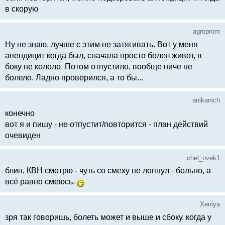
в скорую
agroprom
Ну не знаю, лучше с этим не затягивать. Вот у меня
апендицит когда был, сначала просто болел живот, в
боку не кололо. Потом отпустило, вообще ниче не
болело. Ладно проверился, а то бы...
anikanich
конечно
вот я и пишу - не отпустит/повторится - план действий
очевиден
chel_ovek1
блин, КВН смотрю - чуть со смеху не лопнул - больно, а
всё равно смеюсь.
Xeniya
зря так говоришь, болеть может и выше и сбоку. когда у