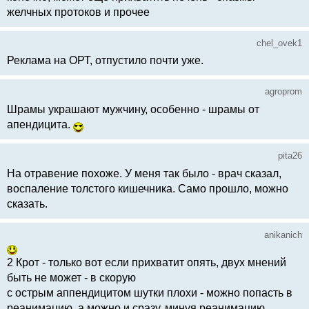
желчных протоков и прочее
chel_ovek1
Реклама на ОРТ, отпустило почти уже.
agroprom
Шрамы украшают мужчину, особенно - шрамы от
апендицита.
pita26
На отравение похоже. У меня так было - врач сказал,
воспаление толстого кишечника. Само прошло, можно
сказать.
anikanich
2 Крот - только вот если прихватит опять, двух мнений
быть не может - в скорую
с острым аппендицитом шутки плохи - можно попасть в
реанимацию, а можно и сразу, минуя реанимацию...