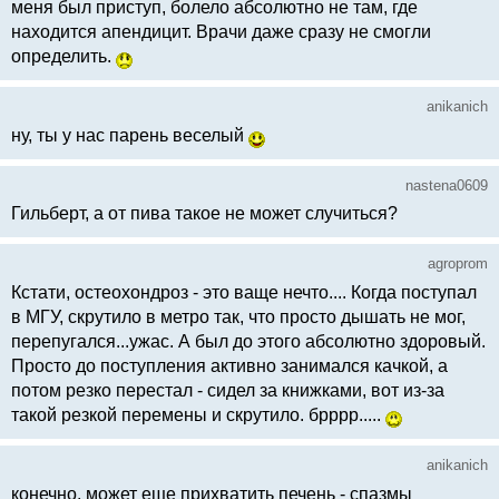
меня был приступ, болело абсолютно не там, где
находится апендицит. Врачи даже сразу не смогли
определить.
anikanich
ну, ты у нас парень веселый
nastena0609
Гильберт, а от пива такое не может случиться?
agroprom
Кстати, остеохондроз - это ваще нечто.... Когда поступал
в МГУ, скрутило в метро так, что просто дышать не мог,
перепугался...ужас. А был до этого абсолютно здоровый.
Просто до поступления активно занимался качкой, а
потом резко перестал - сидел за книжками, вот из-за
такой резкой перемены и скрутило. брррр.....
anikanich
конечно, может еще прихватить печень - спазмы