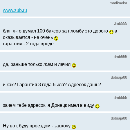
marikaeka
www.zub.ru
dmb555
бля, я-то думал 100 баксов за пломбу это дорого
а
оказывается - не очень
гарантия - 2 года вроде
dmb555
да, раньше только
там
и лечил
dobraja88
и как? Гарантия 3 года была? Адресок дашь?
dmb555
зачем тебе адресок, я Донецк имел в виду
dobraja88
Ну вот, буду проездом - заскочу