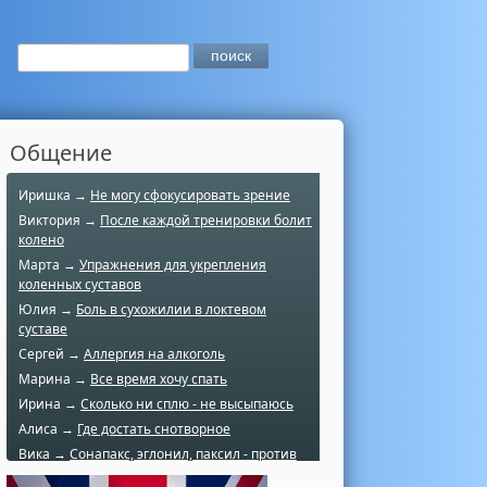
Общение
Иришка →
Не могу сфокусировать зрение
Виктория →
После каждой тренировки болит
колено
Марта →
Упражнения для укрепления
коленных суставов
Юлия →
Боль в сухожилии в локтевом
суставе
Сергей →
Аллергия на алкоголь
Марина →
Все время хочу спать
Ирина →
Сколько ни сплю - не высыпаюсь
Алиса →
Где достать снотворное
Вика →
Сонапакс, эглонил, паксил - против
чего?