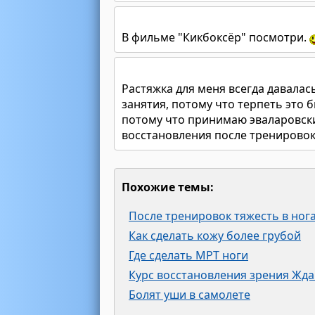
В фильме "Кикбоксёр" посмотри.
Растяжка для меня всегда давала
занятия, потому что терпеть это 
потому что принимаю эваларовск
восстановления после тренировок.
Похожие темы:
После тренировок тяжесть в ног
Как сделать кожу более грубой
Где сделать МРТ ноги
Курс восстановления зрения Жда
Болят уши в самолете