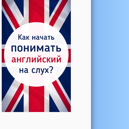
Катерина →
Боль в колене при нагрузке
Алла →
Болят коленные суставы
Паша Щ. →
Боль в коленной чашечке
Ульяна Ф. →
Болят и хрустят колени
Артемов Иван →
Болит и опухло колено
Чернов Игорь →
Болят суставы при занятиях
спортом