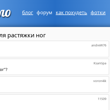
блог
форум
как похудеть
фотки
ля растяжки ног
andreW76
Ksantipa
ог"?
voron4ik
11S09