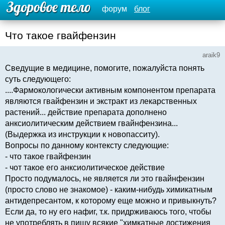
форум
блог
Что такое гвайфензин
araik9
Сведущие в медицине, помогите, пожалуйста понять
суть следующего:
....Фармокологически активным компонентом препарата
являются гвайфензин и экстракт из лекарственных
растений... действие препарата дополнено
анксиолитическим действием гвайнфензина...
(Выдержка из инструкции к новопасситу).
Вопросы по данному контексту следующие:
- что такое гвайфензин
- чот такое его анксиолитическое действие
Просто подумалось, не является ли это гвайнфензин
(просто слово не знакомое) - каким-нибудь химикатным
антидепресантом, к которому еще можно и привыкнуть?
Если да, то ну его нафиг, т.к. придрживаюсь того, чтобы
не употреблять в пищу всякие "химкатные достижения