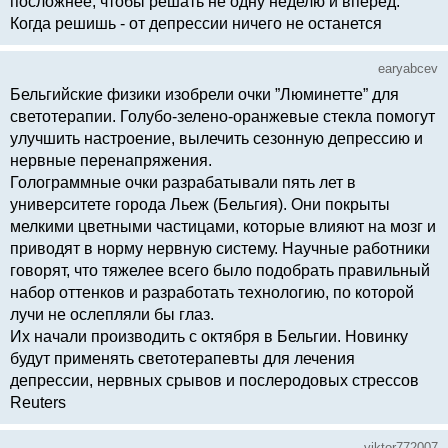
посложнее, чтобы решать не одну неделю и вперёд.
Когда решишь - от депрессии ничего не останется
earyabcev
Бельгийские физики изобрели очки ”Люминетте” для
светотерапии. Голубо-зелено-оранжевые стекла помогут
улучшить настроение, вылечить сезонную депрессию и
нервные перенапряжения.
Голограммные очки разрабатывали пять лет в
университете города Льеж (Бельгия). Они покрыты
мелкими цветными частицами, которые влияют на мозг и
приводят в норму нервную систему. Научные работники
говорят, что тяжелее всего было подобрать правильный
набор оттенков и разработать технологию, по которой
лучи не ослепляли бы глаз.
Их начали производить с октября в Бельгии. Новинку
будут применять светотерапевты для лечения
депрессии, нервных срывов и послеродовых стрессов
Reuters
viktor772007