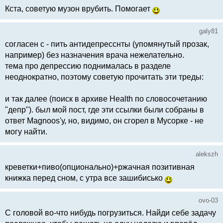
Кста, советую музон врубить. Помогает
galy81
согласен с - пить антидепресснты (упомянутый прозак,
например) без назначения врача нежелательно.
тема про депрессию поднималась в разделе
неоднократно, поэтому советую прочитать эти треды:
и так далее (поиск в архиве Health по словосочетанию
"депр"). был мой пост, где эти ссылки были собраны в
ответ Magnoos'у, но, видимо, он сгорел в Мусорке - не
могу найти.
alekszh
креветки+пиво(опционально)+ржачная позитивная
книжка перед сном, с утра все зашибисько
ovo-03
С головой во-что нибудь погрузиться. Найди себе задачу