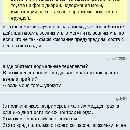
то, что на фоне диареи, недержания мочи,
импотенции все остальные проблемы покажутся
ерундой...
и такое в жизни случается. на самом деле эти побочные
действия
могут
возникнуть. а могут и не возникнуть. но
если что не так - фарм компания предупредила, соотв с
нее взятки гладки.
viktor772007
а где обитают нормальные терапевты?
В психоневрологический диспансерах вот так просто
взять и прийти?
А если меня того... упекут?
galy81
)в поликлиниках, например. в платных мед.центрах. в
клинико-диагностических центрах иногда.
2) можно. только лучше с полисом.
3) это вряд ли. только с твоего согласия, поскольку ты не