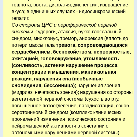
тошнота, рвота, дисфагия, диспепсия, извращение
вкуса; в единичных случаях - идиосинкразический
гепатит.
Со стороны ЦНС и периферической нервной
системы:
судороги, атаксия, букко-глоссальный
синдром, миоклонус, тремор, анорексия (вплоть до
потери массы тела
тревога, сопровождающаяся
сердцебиением, беспокойством, нервозностью,
ажитацией, головокружение, утомляемость
(сонливость, астения нарушение процесса
концентрации и мышления, маниакальная
реакция, нарушения сна (необычные
сновидения, бессонница);
нарушения зрения
(мидриаз, нечеткость зрения); нарушения со стороны
вегетативной нервной системы (сухость во рту,
повышенное потоотделение, вазодилатация, озноб
серотониновый синдром (комплекс клинических
проявлений изменения психического состояния и
нейромышечной активности в сочетании с
автономными нарушениями нервной системы).