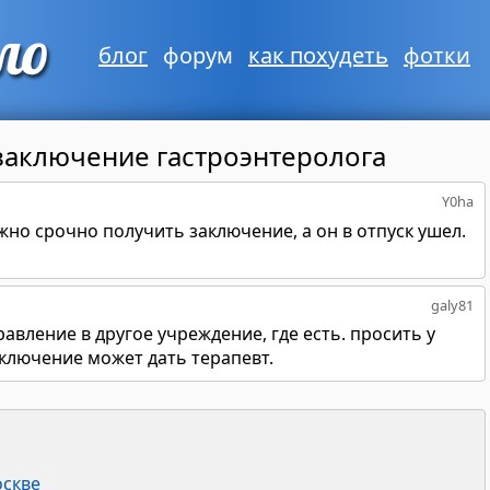
блог
форум
как похудеть
фотки
заключение гастроэнтеролога
Y0ha
жно срочно получить заключение, а он в отпуск ушел.
galy81
авление в другое учреждение, где есть. просить у
аключение может дать терапевт.
оскве