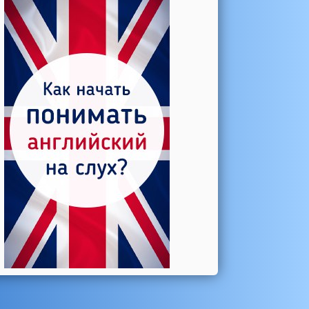
Катерина →
Боль в колене при нагрузке
Алла →
Болят коленные суставы
Паша Щ. →
Боль в коленной чашечке
Ульяна Ф. →
Болят и хрустят колени
Артемов Иван →
Болит и опухло колено
Чернов Игорь →
Болят суставы при занятиях
спортом