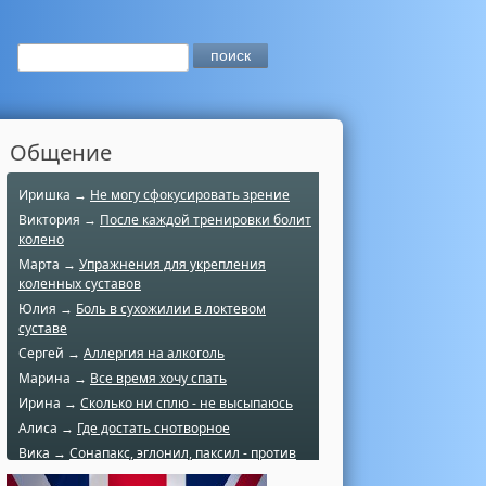
Общение
Иришка →
Не могу сфокусировать зрение
Виктория →
После каждой тренировки болит
колено
Марта →
Упражнения для укрепления
коленных суставов
Юлия →
Боль в сухожилии в локтевом
суставе
Сергей →
Аллергия на алкоголь
Марина →
Все время хочу спать
Ирина →
Сколько ни сплю - не высыпаюсь
Алиса →
Где достать снотворное
Вика →
Сонапакс, эглонил, паксил - против
чего?