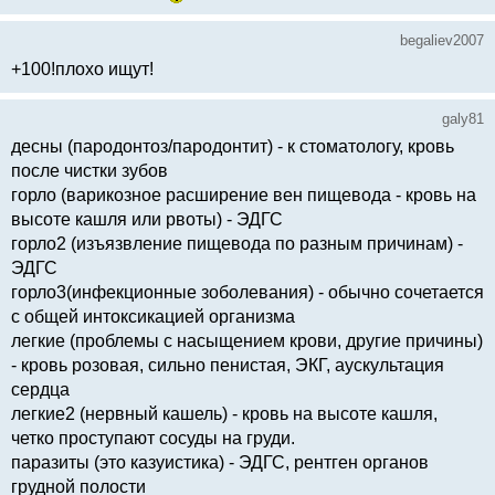
begaliev2007
+100!плохо ищут!
galy81
десны (пародонтоз/пародонтит) - к стоматологу, кровь
после чистки зубов
горло (варикозное расширение вен пищевода - кровь на
высоте кашля или рвоты) - ЭДГС
горло2 (изъязвление пищевода по разным причинам) -
ЭДГС
горло3(инфекционные зоболевания) - обычно сочетается
с общей интоксикацией организма
легкие (проблемы с насыщением крови, другие причины)
- кровь розовая, сильно пенистая, ЭКГ, аускультация
сердца
легкие2 (нервный кашель) - кровь на высоте кашля,
четко проступают сосуды на груди.
паразиты (это казуистика) - ЭДГС, рентген органов
грудной полости