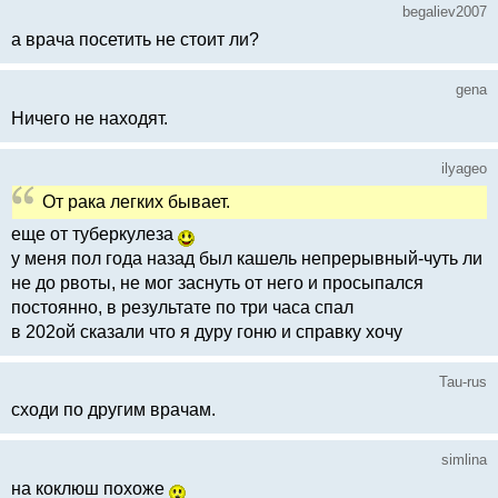
begaliev2007
а врача посетить не стоит ли?
gena
Ничего не находят.
ilyageo
От рака легких бывает.
еще от туберкулеза
у меня пол года назад был кашель непрерывный-чуть ли
не до рвоты, не мог заснуть от него и просыпался
постоянно, в результате по три часа спал
в 202ой сказали что я дуру гоню и справку хочу
Tau-rus
сходи по другим врачам.
simlina
на коклюш похоже