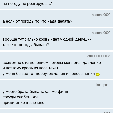
на погоду не реагируешь?
nastena0609
а если от погоды,то что нада делать?
nastena0609
вообще тут сильно кровь идёт у одной девушки..
такое от погоды бывает?
gfr00000000034
возможно с изменением погоды меняется давление
и поэтому кровь из носа течет
у меня бывает от переутомления и недосыпания
kashpash
у моего брата была такая же фигня -
сосуды слабенькие
прижигание вылечило