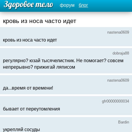
форум
блог
кровь из носа часто идет
nastena0609
кровь из носа часто идет
dobraja88
регулярно? юзай тысячелистник. Не помогает? совсем
непрерывно? прижигай ляписом
nastena0609
да...время от времени!
gfr00000000034
бывает от переутомления
Bardin
укрепляй сосуды