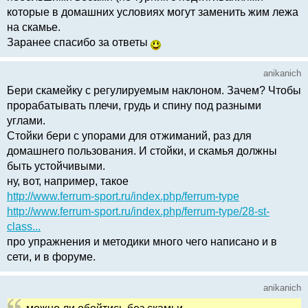
которые в домашних условиях могут заменить жим лежа
на скамье.
Заранее спасибо за ответы
anikanich
Бери скамейку с регулируемым наклоном. Зачем? Чтобы
прорабатывать плечи, грудь и спину под разными
углами.
Стойки бери с упорами для отжиманий, раз для
домашнего пользования. И стойки, и скамья должны
быть устойчивыми.
ну, вот, например, такое
http://www.ferrum-sport.ru/index.php/ferrum-type
http://www.ferrum-sport.ru/index.php/ferrum-type/28-st-
class...
про упражнения и методики много чего написано и в
сети, и в форуме.
anikanich