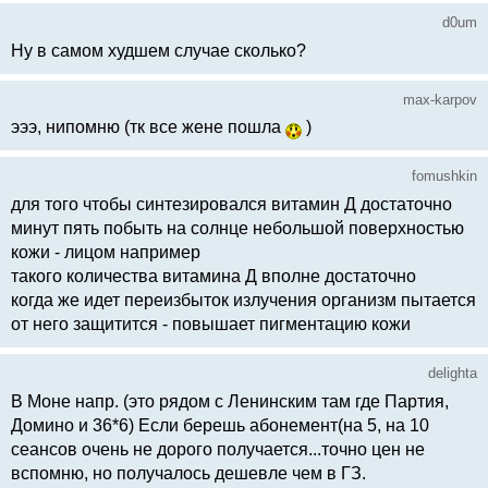
d0um
Ну в самом худшем случае сколько?
max-karpov
эээ, нипомню (тк все жене пошла
)
fomushkin
для того чтобы синтезировался витамин Д достаточно
минут пять побыть на солнце небольшой поверхностью
кожи - лицом например
такого количества витамина Д вполне достаточно
когда же идет переизбыток излучения организм пытается
от него защитится - повышает пигментацию кожи
delighta
В Моне напр. (это рядом с Ленинским там где Партия,
Домино и 36*6) Если берешь абонемент(на 5, на 10
сеансов очень не дорого получается...точно цен не
вспомню, но получалось дешевле чем в ГЗ.