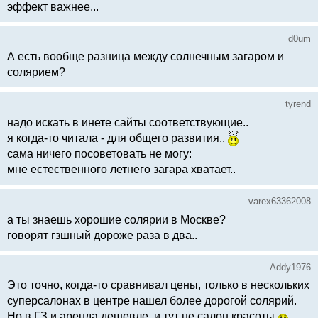
эффект важнее...
d0um
А есть вообще разница между солнечным загаром и
солярием?
tyrend
надо искать в инете сайты соответствующие..
я когда-то читала - для общего развития..
сама ничего посоветовать не могу:
мне естественного летнего загара хватает..
varex63362008
а ты знаешь хорошие солярии в Москве?
говорят гзшный дороже раза в два..
Addy1976
Это точно, когда-то сравнивал цены, только в нескольких
суперсалонах в центре нашел более дорогой солярий.
Но в ГЗ и аренда дешевле, и тут не салон красоты