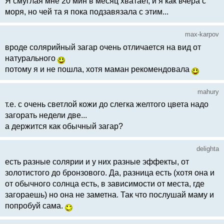
Я смуглая мне 20 мин в месяц хватает, и я как вчера с
моря, но чей та я пока подзавязала с этим...
max-karpov
вроде солярийный загар очень отличается на вид от
натурального
потому я и не пошла, хотя маман рекомендовала
mahury
т.е. с очень светлой кожи до слегка желтого цвета надо
загорать недели две...
а держится как обычный загар?
delighta
есть разные солярии и у них разные эффекты, от
золотистого до бронзового. Да, разница есть (хотя она и
от обычного солнца есть, в зависимости от места, где
загораешь) но она не заметна. Так что послушай маму и
попробуй сама.