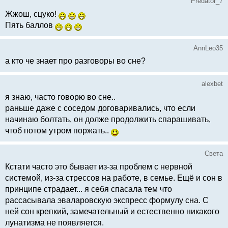
Predator_7
Жжош, сцуко!
Пять баллов
AnnLeo35
а кто че знает про разговоры во сне?
alexbet
я знаю, часто говорю во сне..
раньше даже с соседом договаривались, что если
начинаю болтать, он долже продолжить спарашивать,
чтоб потом утром поржать..
Света
Кстати часто это бывает из-за проблем с нервной
системой, из-за стрессов на работе, в семье. Ещё и сон в
принципе страдает... я себя спасала тем что
рассасывала эваларовскую экспресс формулу сна. С
ней сон крепкий, замечательный и естественно никакого
лунатизма не появляется.