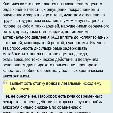
Клинически это проявляется возникновением целого
ряда крайне тягостных ощущений: покраснением и
ощущением жара в лице и теле, чувством стеснения в
груди, затруднением дыхания, шумом и пульсацией в
голове, ознобом, тахикардией, нарушениями сердечного
ритма, приступами стенокардии, понижением
артериального давления (АД) вплоть до коллаптоидных
состояний, многократной рвотой, судорогами. Именно
эта способность дисульфирама задерживать
метаболизм этанола на этапе ацетальдегида,
оказывающего токсическое действие, и послужила
основанием для широкого применения препарата в
качестве лечебного средства у больных хроническим
алкоголизмом.
выпьет хоть стопку водки и летальный исход ему
обеспечен
Нет, не обеспечен. Наоборот, есть куча современных
лекарств, степень действия которых в случае приёма
алкоголя сильно снижена по сравнению с
дисульфирамом - типа помучается полчасика и