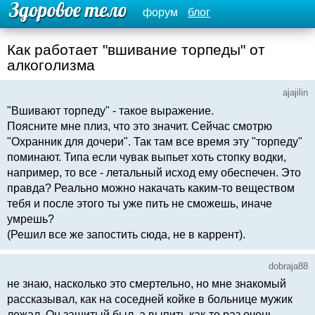
форум
блог
Как работает "вшивание торпеды" от
алкоголизма
ajajilin
"Вшивают торпеду" - такое выражение.
Поясните мне плиз, что это значит. Сейчас смотрю
"Охранник для дочери". Так там все время эту "торпеду"
поминают. Типа если чувак выпьет хоть стопку водки,
например, то все - летальный исход ему обеспечен. Это
правда? Реально можно накачать каким-то веществом
тебя и после этого ты уже пить не сможешь, иначе
умрешь?
(Решил все же запостить сюда, не в каррент).
dobraja88
не знаю, насколько это смертельно, но мне знакомый
рассказывал, как на соседней койке в больнице мужик
лежал. Он зашитый был, а выпить как-то раз очень