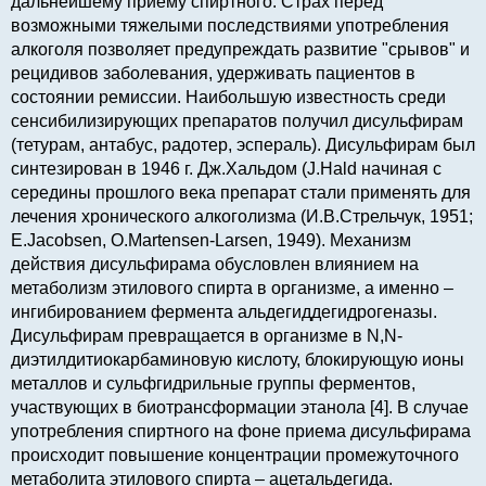
дальнейшему приему спиртного. Страх перед
возможными тяжелыми последствиями употребления
алкоголя позволяет предупреждать развитие "срывов" и
рецидивов заболевания, удерживать пациентов в
состоянии ремиссии. Наибольшую известность среди
сенсибилизирующих препаратов получил дисульфирам
(тетурам, антабус, радотер, эспераль). Дисульфирам был
синтезирован в 1946 г. Дж.Хальдом (J.Hald начиная с
середины прошлого века препарат стали применять для
лечения хронического алкоголизма (И.В.Стрельчук, 1951;
E.Jacobsen, O.Martensen-Larsen, 1949). Механизм
действия дисульфирама обусловлен влиянием на
метаболизм этилового спирта в организме, а именно –
ингибированием фермента альдегиддегидрогеназы.
Дисульфирам превращается в организме в N,N-
диэтилдитиокарбаминовую кислоту, блокирующую ионы
металлов и сульфгидрильные группы ферментов,
участвующих в биотрансформации этанола [4]. В случае
употребления спиртного на фоне приема дисульфирама
происходит повышение концентрации промежуточного
метаболита этилового спирта – ацетальдегида.