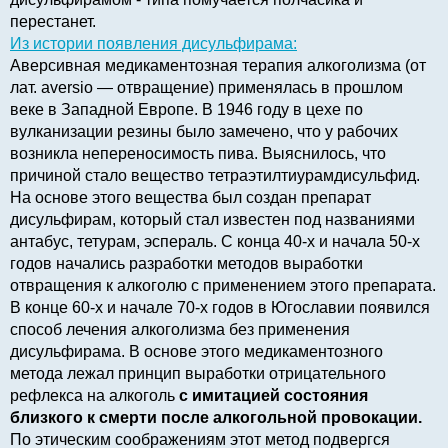
перестанет.
Из истории появления дисульфирама:
Аверсивная медикаментозная терапия алкоголизма (от
лат. aversio — отвращение) применялась в прошлом
веке в Западной Европе. В 1946 году в цехе по
вулканизации резины было замечено, что у рабочих
возникла непереносимость пива. Выяснилось, что
причиной стало вещество тетраэтилтиурамдисульфид.
На основе этого вещества был создан препарат
дисульфирам, который стал известен под названиями
антабус, тетурам, эспераль. С конца 40-х и начала 50-х
годов начались разработки методов выработки
отвращения к алкоголю с применением этого препарата.
В конце 60-х и начале 70-х годов в Югославии появился
способ лечения алкоголизма без применения
дисульфирама. В основе этого медикаментозного
метода лежал принцип выработки отрицательного
рефлекса на алкоголь
с имитацией состояния
близкого к смерти после алкогольной провокации.
По этическим соображениям этот метод подвергся