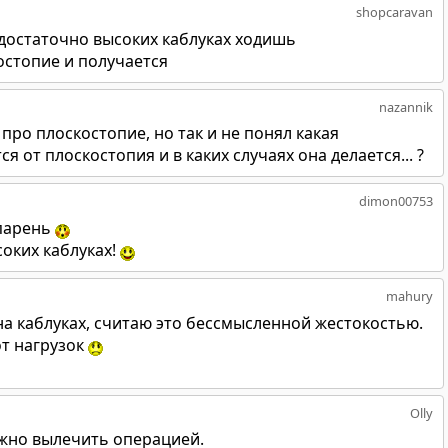
shopcaravan
 достаточно высоких каблуках ходишь
костопие и получается
nazannik
про плоскостопие, но так и не понял какая
 от плоскостопия и в каких случаях она делается... ?
dimon00753
 парень
соких каблуках!
mahury
 на каблуках, считаю это бессмысленной жестокостью.
от нагрузок
Olly
ожно вылечить операцией.