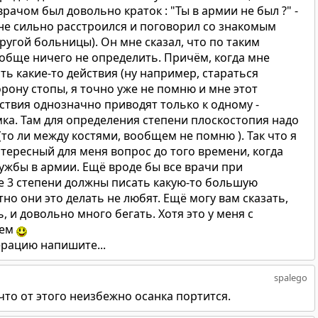
врачом был довольно краток : "Ты в армии не был ?" -
. Я не сильно расстроился и поговорил со знакомым
ругой больницы). Он мне сказал, что по таким
ообще ничего не определить. Причём, когда мне
ть какие-то действия (ну например, стараться
рону стопы, я точно уже не помню и мне этот
йствия однозначно приводят только к одному -
ка. Там для определения степени плоскостопия надо
(то ли между костями, вообщем не помню ). Так что я
тересный для меня вопрос до того времени, когда
ужбы в армии. Ещё вроде бы все врачи при
е 3 степени должны писать какую-то большую
но они это делать не любят. Ещё могу вам сказать,
 и довольно много бегать. Хотя это у меня с
чем
рацию напишите...
spalego
, что от этого неизбежно осанка портится.