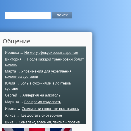
Общение
Иришка →
Не могу сфокусировать зрение
Виктория →
После каждой тренировки болит
колено
Марта →
Упражнения для укрепления
коленных суставов
Юлия →
Боль в сухожилии в локтевом
суставе
Сергей →
Аллергия на алкоголь
Марина →
Все время хочу спать
Ирина →
Сколько ни сплю - не высыпаюсь
Алиса →
Где достать снотворное
Вика →
Сонапакс, эглонил, паксил - против
чего?