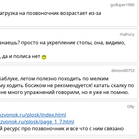
golkiper1990
агрузка на позвоночник возрастает из-за
mahury
знаешь? просто на укрепление стопы, она, видимо,
 да и полиса нет
dimon00753
аблуке, летом полезно походить по мелким
у ходить босиком не рекомендуется! катать скалку по
мне много упражнений говорили, но я уже не помню.
Olly
ozvonok.ru/plosk/index.html
zvonok.ru/plosk/page_1_7.html
й ресурс про позвоночник и все что с ним связано