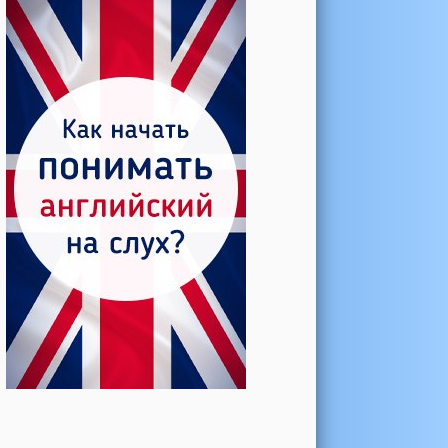
Катерина →
Боль в колене при нагрузке
Алла →
Болят коленные суставы
Паша Щ. →
Боль в коленной чашечке
Ульяна Ф. →
Болят и хрустят колени
Артемов Иван →
Болит и опухло колено
Чернов Игорь →
Болят суставы при занятиях
спортом