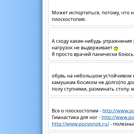
Может испортиться, потому, что н
плоскостопия.
А сходу какие-нибудь упражнения 
нагрузок не выдерживает
Я просто врачей панически боюсь,
обувь на небольшом устойчивом к
камушкам босиком не долго(по дом
полу ступнями, разминать стопу. 
Все о плоскостопии -
http://www.p
Гимнастика для ног -
http://www.po
http://www.pozvonok.ru/
- полезны