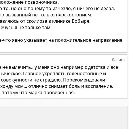
положение позвоночника.
-то, но оно почему-то изчезло, я ничего не делал.
но вызванный не только плоскостопием.
вляюсь от сколиоза в клинике Бобыря.
лечусь я не только там.
ое-что явно указывает на положительное направление
Лариса
 не вылечить...у меня оно например с детства и все
оническое. Главное укреплять голеностопные и
в совокупности не страдало. Порекомендовали
онду мсм... отлично снимает боль и воспаление.
, потому что марка проверенная.