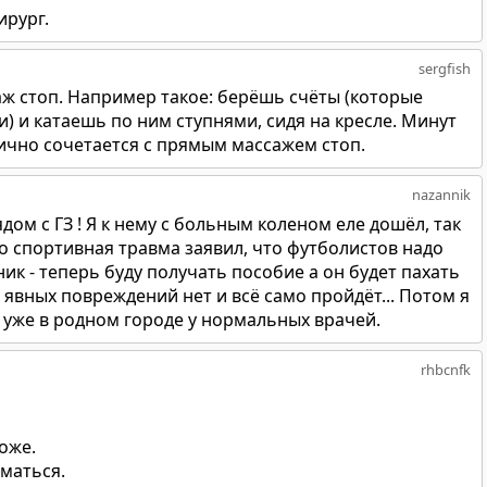
ирург.
sergfish
 стоп. Например такое: берёшь счёты (которые
) и катаешь по ним ступнями, сидя на кресле. Минут
лично сочетается с прямым массажем стоп.
nazannik
ядом с ГЗ ! Я к нему с больным коленом еле дошёл, так
о спортивная травма заявил, что футболистов надо
ник - теперь буду получать пособие а он будет пахать
 явных повреждений нет и всё само пройдёт... Потом я
 уже в родном городе у нормальных врачей.
rhbcnfk
оже.
маться.