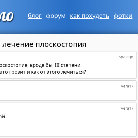
блог
форум
как похудеть
фотки
и лечение плоскостопия
spalego
скостопие, вроде бы, III степени.
то грозит и как от этого лечиться?
vera17
vera17
ой.