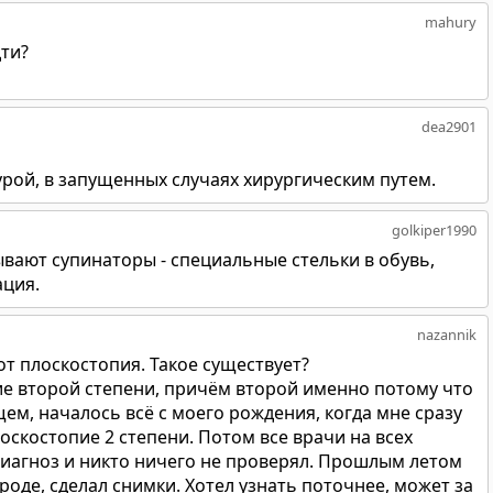
mahury
дти?
dea2901
рой, в запущенных случаях хирургическим путем.
golkiper1990
вают супинаторы - специальные стельки в обувь,
ация.
nazannik
т плоскостопия. Такое существует?
пие второй степени, причём второй именно потому что
щем, началось всё с моего рождения, когда мне сразу
скостопие 2 степени. Потом все врачи на всех
иагноз и никто ничего не проверял. Прошлым летом
роде, сделал снимки. Хотел узнать поточнее, может за