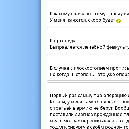
К какому врачу по этому поводу и
У меня, кажется, скоро будет
К ортопеду.
Выправляется лечебной физкульту
В случае с плоскостопием прописы
но когда III степень - это уже опер
Первый раз слышу про операцию о
Кстати, у меня самого плоскосто
с третьей в армию не берут. Вооб
поставили диагноз врождённое пло
медосмотрах переписывали этот д
ходил к хирургу в своём родном го