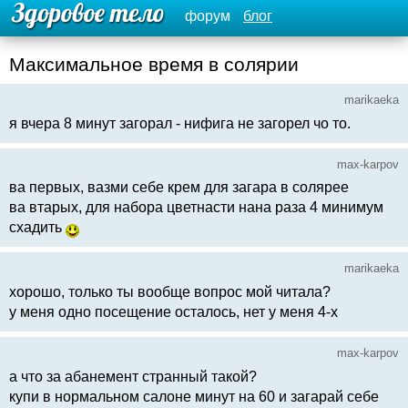
форум
блог
Максимальное время в солярии
marikaeka
я вчера 8 минут загорал - нифига не загорел чо то.
max-karpov
ва первых, вазми себе крем для загара в солярее
ва втарых, для набора цветнасти нана раза 4 минимум
схадить
marikaeka
хорошо, только ты вообще вопрос мой читала?
у меня одно посещение осталось, нет у меня 4-х
max-karpov
а что за абанемент странный такой?
купи в нормальном салоне минут на 60 и загарай себе