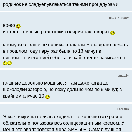
родинок не следует увлекаться такими процедурами.
max-karpov
во-во
и ответственные работники солярия так говорят
к тому же я ваше не понимаю как там мона долго лежать.
в прошлом году пару раз была по 13 минут в
гзшном....почевствуй себя сасискай в тесте называется
grizzly
гз-шные довольно мощные, я там даже когда до
шоколадки загораю, не лежу дольше чем по 8 минут, в
крайнем случае 10
Галина
Я максимум на полчаса ходила. Но конечно всё равно
обязательно пользовалась солнцезащитным кремом. У
меня это эваларовская Лора SРF 50+. Самая лучшая