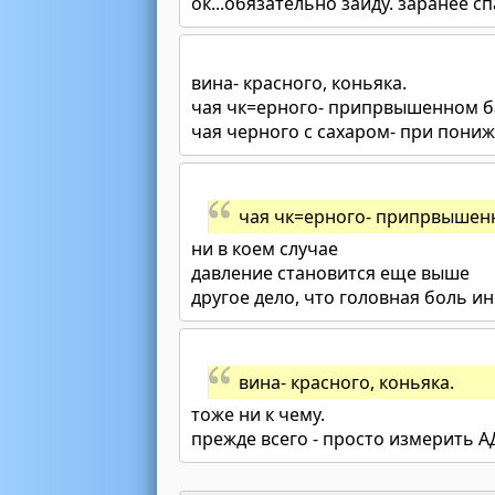
ок...обязательно зайду. заранее с
вина- красного, коньяка.
чая чк=ерного- припрвышенном б
чая черного с сахаром- при пони
чая чк=ерного- припрвышен
ни в коем случае
давление становится еще выше
другое дело, что головная боль и
вина- красного, коньяка.
тоже ни к чему.
прежде всего - просто измерить А