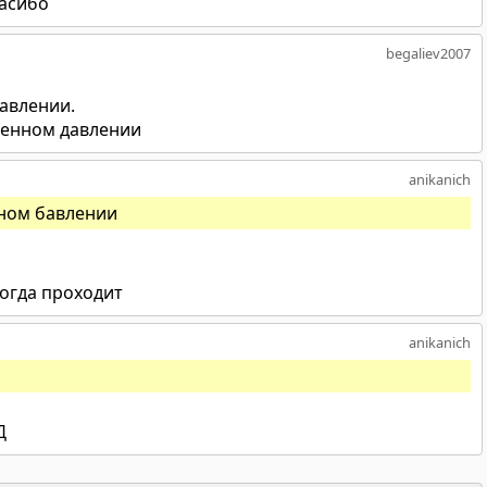
пасибо
begaliev2007
авлении.
женном давлении
anikanich
ном бавлении
ногда проходит
anikanich
Д