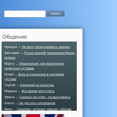
Общение
Иришка →
Не могу сфокусировать зрение
Виктория →
После каждой тренировки болит
колено
Марта →
Упражнения для укрепления
коленных суставов
Юлия →
Боль в сухожилии в локтевом
суставе
Сергей →
Аллергия на алкоголь
Марина →
Все время хочу спать
Ирина →
Сколько ни сплю - не высыпаюсь
Алиса →
Где достать снотворное
Вика →
Сонапакс, эглонил, паксил - против
чего?