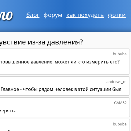
блог
форум
как похудеть
фотки
вствие из-за давления?
bububa
 повышенное давление. может ли кто измерить его?
andrews_m
Главное - чтобы рядом человек в этой ситуации был
GAM52
мерять.
bububa