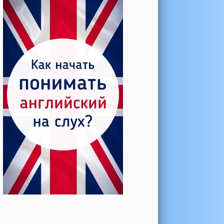
Катерина →
Боль в колене при нагрузке
Алла →
Болят коленные суставы
Паша Щ. →
Боль в коленной чашечке
Ульяна Ф. →
Болят и хрустят колени
Артемов Иван →
Болит и опухло колено
Чернов Игорь →
Болят суставы при занятиях
спортом