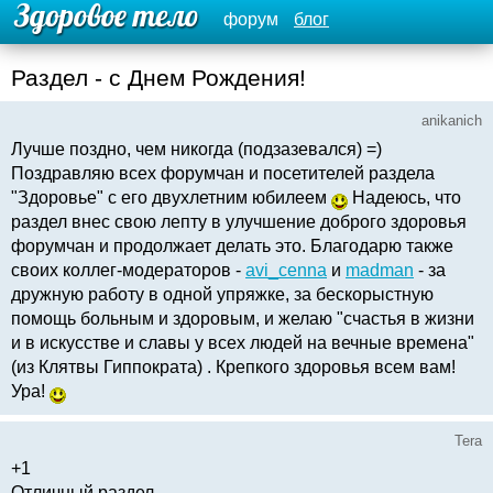
форум
блог
Раздел - с Днем Рождения!
anikanich
Лучше поздно, чем никогда (подзазевался) =)
Поздравляю всех форумчан и посетителей раздела
"Здоровье" с его двухлетним юбилеем
Надеюсь, что
раздел внес свою лепту в улучшение доброго здоровья
форумчан и продолжает делать это. Благодарю также
своих коллег-модераторов -
avi_cenna
и
madman
- за
дружную работу в одной упряжке, за бескорыстную
помощь больным и здоровым, и желаю "счастья в жизни
и в искусстве и славы у всех людей на вечные времена"
(из Клятвы Гиппократа) . Крепкого здоровья всем вам!
Ура!
Tera
+1
Отличный раздел.