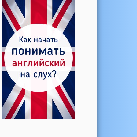
Катерина →
Боль в колене при нагрузке
Алла →
Болят коленные суставы
Паша Щ. →
Боль в коленной чашечке
Ульяна Ф. →
Болят и хрустят колени
Артемов Иван →
Болит и опухло колено
Чернов Игорь →
Болят суставы при занятиях
спортом