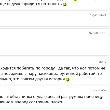
 еще неделю придется потерпеть
olga102624
hvosttruboi
gena
иходится побегать по городу... да так, что ног потом не
 а посидишь с пару часиков за рутинной работой, то
ладно, это совсем другая история
somca07
 чтобы спинка стула (кресла) разгружала поясницу.
ненном вперед состоянии плохо.