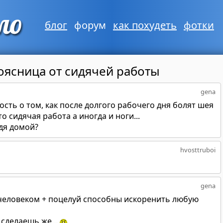
блог
форум
как похудеть
фотки
оясница от сидячей работы
gena
ость о том, как после долгого рабочего дня болят шея
о сидячая работа а иногда и ноги...
дя домой?
hvosttruboi
gena
человеком + поцелуй способны искоренить любую
 сделаешь же...