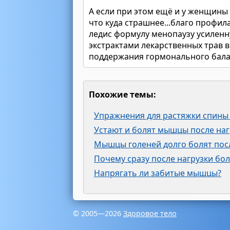
А если при этом ещё и у женщины 
что куда страшнее...благо профи
ледис формулу менопаузу усиленн
экстрактами лекарственных трав 
поддержания гормонального бала
Похожие темы:
Упражнения для растяжки спины
Устают и болят мышцы после наг
Мышцы голеней долго болят пос
Почему сразу после нагрузки бо
Напрягать ли забитые мышцы?
© 2005—2026
Здоровое тело