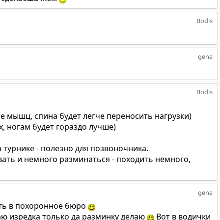
Bodis
gena
Bodis
ие мышц, спина будет легче переносить нагрузки)
х, ногам будет гораздо лучше)
а турнике - полезно для позвоночника.
вать и немного разминаться - походить немного,
gena
ать в похоронное бюро
гаю изредка только да разминку делаю
Вот в водички