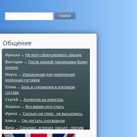
Общение
Иришка →
Не могу сфокусировать зрение
Виктория →
После каждой тренировки болит
колено
Марта →
Упражнения для укрепления
коленных суставов
Юлия →
Боль в сухожилии в локтевом
суставе
Сергей →
Аллергия на алкоголь
Марина →
Все время хочу спать
Ирина →
Сколько ни сплю - не высыпаюсь
Алиса →
Где достать снотворное
Вика →
Сонапакс, эглонил, паксил - против
чего?