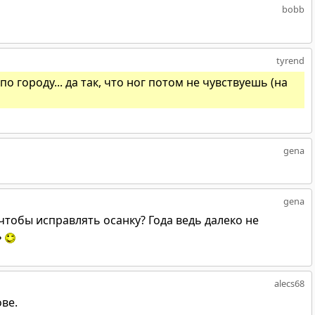
bobb
tyrend
о городу... да так, что ног потом не чувствуешь (на
gena
gena
 чтобы исправлять осанку? Года ведь далеко не
ь
alecs68
ве.