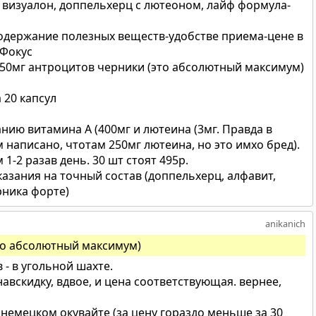
 визуалон, доппельхерц с лютеоном, лайф формула-
держание полезных веществ-удобстве приема-цене в
 Фокус
 50мг антроцитов черники (это абсолютный максимум)
а 20 капсул
ию витамина А (400мг и лютеина (3мг. Правда в
написано, чтотам 250мг лютеина, но это имхо бред).
 1-2 разав день. 30 шт стоят 495р.
казания на точный состав (доппельхерц, алфавит,
рника форте)
anikanich
то абсолютный максимум)
- в угольной шахте.
авскидку, вдвое, и цена соответствующая. вернее,
немецком окувайте (за цену гораздо меньше за 30