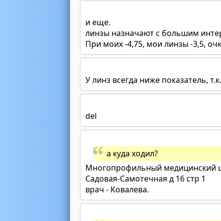
и еще.
линзы назначают с большим интер
При моих -4,75, мои линзы -3,5, очк
У линз всегда ниже показатель, т.к
del
а куда ходил?
Многопрофильный медицинский це
Садовая-Самотечная д 16 стр 1
врач - Ковалева.