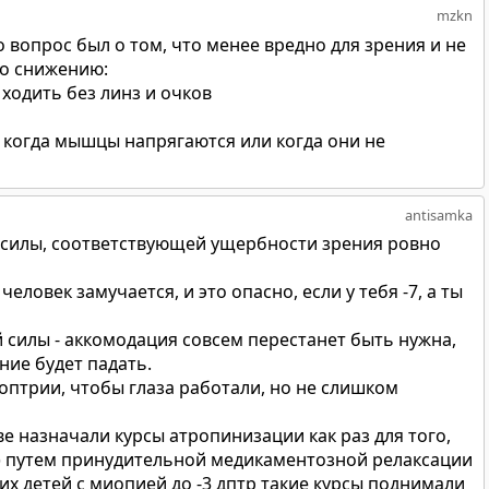
mzkn
 вопрос был о том, что менее вредно для зрения и не
го снижению:
ходить без линз и очков
, когда мышцы напрягаются или когда они не
antisamka
 силы, соответствующей ущербности зрения ровно
человек замучается, и это опасно, если у тебя -7, а ты
 силы - аккомодация совсем перестанет быть нужна,
ние будет падать.
диоптрии, чтобы глаза работали, но не слишком
е назначали курсы атропинизации как раз для того,
ей) путем принудительной медикаментозной релаксации
их детей с миопией до -3 дптр такие курсы поднимали