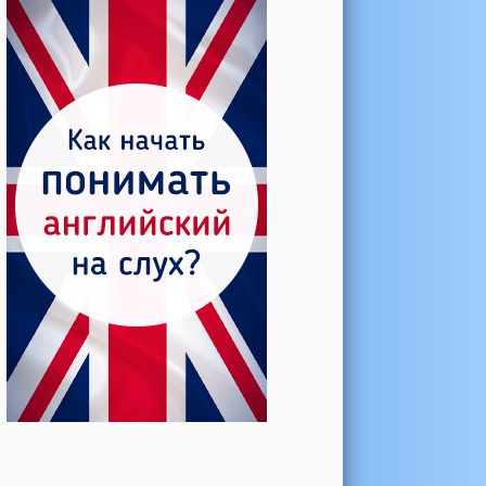
Катерина →
Боль в колене при нагрузке
Алла →
Болят коленные суставы
Паша Щ. →
Боль в коленной чашечке
Ульяна Ф. →
Болят и хрустят колени
Артемов Иван →
Болит и опухло колено
Чернов Игорь →
Болят суставы при занятиях
спортом