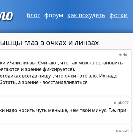
блог
форум
как похудеть
фотки
ышцы глаз в очках и линзах
mzkn
и и/или линзы. Считают, что так можно остановить
ягаются и зрение фиксируется).
тодиках всегда пишут, что очки - это зло. Их надо
отать, а зрение - восстанавливаться
dmb007
и надо носить чуть меньше, чем твой минус. Т.е. при
qwlqwl