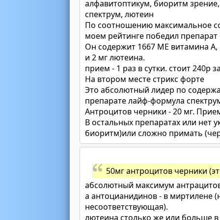
алфавитоптикум, биоритм зрение,
спектрум, лютеин
По соотношению максимальное со
моем рейтинге победил препарат
Он содержит 1667 МЕ витамина А,
и 2 мг лютеина.
прием - 1 раз в сутки. стоит 240р з
На втором месте стрикс форте
Это абсолютный лидер по содержан
препарате лайф-формула спектрум 
Антроцитов черники - 20 мг. Прием
В остальных препаратах или нет у
биоритм)или сложно примать (че
50мг антроцитов черники (э
абсолютный максимум антрацитов 
а антоцианидинов - в миртилене (н
несоответствующая).
лютеина столько же или больше в 