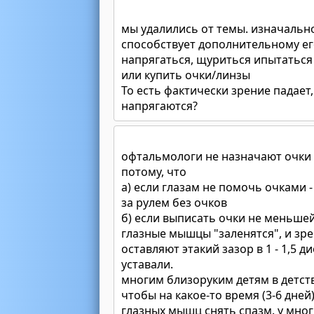
мы удалились от темы. изначально
способствует дополнительному е
напрягаться, щуриться ипытаться 
или купить очки/линзы
То есть фактически зрение падает
напрягаются?
офтальмологи не назначают очки
потому, что
а) если глазам не помочь очками - 
за рулем без очков
б) если выписать очки не меньшей
глазные мышцы "заленятся", и зре
оставляют этакий зазор в 1 - 1,5 
уставали.
многим близоруким детям в детств
чтобы на какое-то время (3-6 дн
глазных мышц снять спазм. у мног