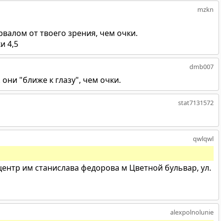
mzkn
валом от твоего зрения, чем очки.
и 4,5
dmb007
. они "ближе к глазу", чем очки.
stat7131572
qwlqwl
нтр им станислава федорова м Цветной бульвар, ул.
alexpolnolunie