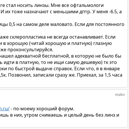
тоге стал носить линзы. Мне все офтальмологи
 И их тоже назначают с меньшими дптр. У меня -6.5, а
ицы 0,5 на самом деле маловато. Если для постоянного
даже склеропластика не всегда останавливает. Если
оди в хорошую (читай хорошую и платную) глазную
у же проконсультируйся.
нашел адекватной бесплатной, в которую не было бы
 идти в платную, то не ищи самую дешевую) тк это
и по быстрой выдаче справок. Если что, я в январе
к. Позвонил, записали сразу же. Приехал, за 1,5 часа
mzkn
h.ru/
- по-моему хороший форум.
ишь в них, утром снимаешь и целый день без линз и