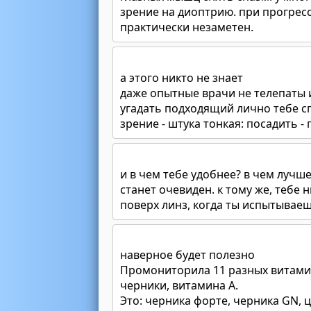
зрение на диоптрию. при прогрес
практически незаметен.
а этого никто не знает
даже опытные врачи не телепаты 
угадать подходящий лично тебе сп
зрение - штука тонкая: посадить -
и в чем тебе удобнее? в чем лучше
станет очевиден. к тому же, тебе 
поверх линз, когда ты испытываеш
наверное будет полезно
Промониторила 11 разных витамин
черники, витамина А.
Это: черника форте, черника GN, ц