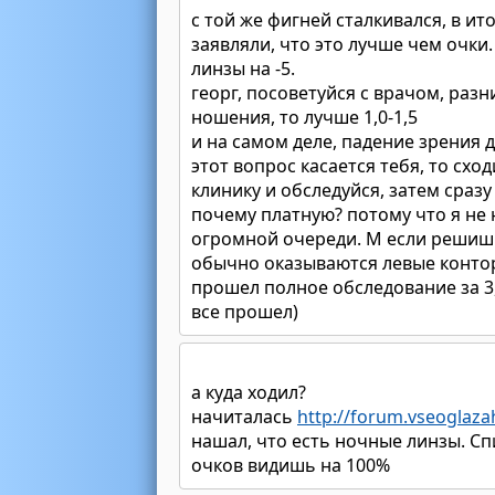
с той же фигней сталкивался, в и
заявляли, что это лучше чем очки.
линзы на -5.
георг, посоветуйся с врачом, разн
ношения, то лучше 1,0-1,5
и на самом деле, падение зрения 
этот вопрос касается тебя, то сх
клинику и обследуйся, затем сраз
почему платную? потому что я не 
огромной очереди. М если решишь
обычно оказываются левые конторк
прошел полное обследование за 3,5
все прошел)
а куда ходил?
начиталась
http://forum.vseoglaza
нашал, что есть ночные линзы. Сп
очков видишь на 100%