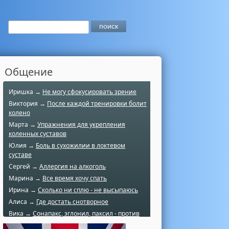
Общение
Иришка →
Не могу сфокусировать зрение
Виктория →
После каждой тренировки болит
колено
Марта →
Упражнения для укрепления
коленных суставов
Юлия →
Боль в сухожилии в локтевом
суставе
Сергей →
Аллергия на алкоголь
Марина →
Все время хочу спать
Ирина →
Сколько ни сплю - не высыпаюсь
Алиса →
Где достать снотворное
Вика →
Сонапакс, эглонил, паксил - против
чего?