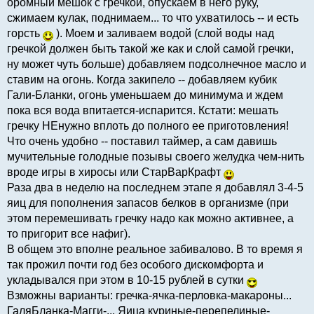
оромный мешок с гречкой, опускаем в него руку,
сжимаем кулак, поднимаем... то что ухватилось -- и есть
горсть
). Моем и заливаем водой (слой воды над
гречкой должен быть такой же как и слой самой гречки,
ну может чуть больше) добавляем подсолнечное масло и
ставим на огонь. Когда закипело -- добавляем кубик
Гали-Бланки, огонь уменьшаем до минимума и ждем
пока вся вода впитается-испарится. Кстати: мешать
гречку НЕнужно вплоть до полного ее приготовления!
Что очень удобно -- поставил таймер, а сам давишь
мучительные голодные позывы своего желудка чем-нить
вроде игры в хиросы или СтарВарКрафт
Раза два в неделю на последнем этапе я добавлял 3-4-5
яиц для пополнения запасов белков в организме (при
этом перемешивать гречку надо как можно активнее, а
то пригорит все нафиг).
В общем это вполне реальное забивалово. В то время я
так прожил почти год без особого дискомфорта и
укладывался при этом в 10-15 рублей в сутки
Взможны варианты: гречка-ячка-перловка-макароны...
ГаляБланка-Магги-... Яица куриные-перепелиные-