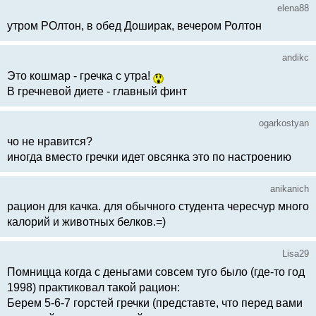
elena88
утром РОлтон, в обед Доширак, вечером Ролтон
andikc
Это кошмар - гречка с утра!
В гречневой диете - главный финт
ogarkostyan
чо не нравится?
иногда вместо гречки идет овсянка это по настроению
anikanich
рацион для качка. для обычного студента чересчур много
калорий и животных белков.=)
Lisa29
Помницца когда с деньгами совсем туго было (где-то год
1998) практиковал такой рацион:
Берем 5-6-7 горстей гречки (представте, что перед вами