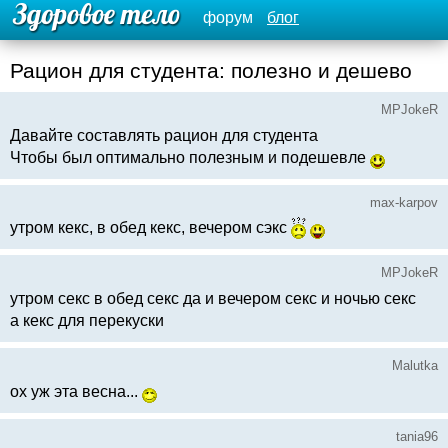
форум
блог
Рацион для студента: полезно и дешево
MPJokeR
Давайте составлять рацион для студента
Чтобы был оптимально полезным и подешевле
max-karpov
утром кекс, в обед кекс, вечером сэкс
MPJokeR
утром секс в обед секс да и вечером секс и ночью секс
а кекс для перекуски
Malutka
ох уж эта весна...
tania96