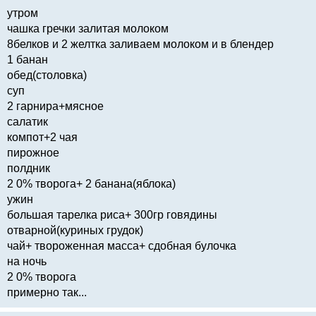
утром
чашка гречки залитая молоком
8белков и 2 желтка заливаем молоком и в блендер
1 банан
обед(столовка)
суп
2 гарнира+мясное
салатик
компот+2 чая
пирожное
полдник
2 0% творога+ 2 банана(яблока)
ужин
большая тарелка риса+ 300гр говядины
отварной(куриных грудок)
чай+ твороженная масса+ сдобная булочка
на ночь
2 0% творога
примерно так...