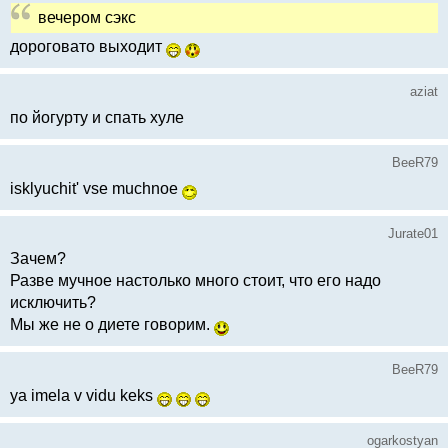
вечером сэкс
дороговато выходит
aziat
по йогурту и спать хуле
BeeR79
isklyuchit' vse muchnoe
Jurate01
Зачем?
Разве мучное настолько много стоит, что его надо
исключить?
Мы же не о диете говорим.
BeeR79
ya imela v vidu keks
ogarkostyan