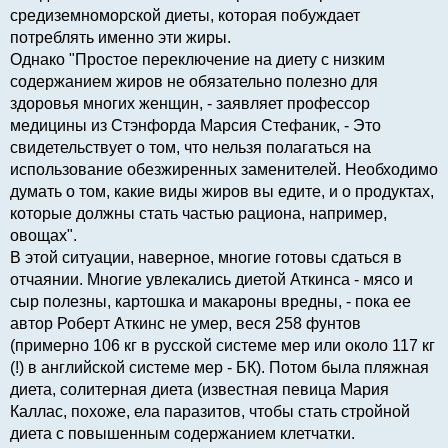
средиземноморской диеты, которая побуждает
потреблять именно эти жиры.
Однако "Простое переключение на диету с низким
содержанием жиров не обязательно полезно для
здоровья многих женщин, - заявляет профессор
медицины из Стэнфорда Марсия Стефаник, - Это
свидетельствует о том, что нельзя полагаться на
использование обезжиренных заменителей. Необходимо
думать о том, какие виды жиров вы едите, и о продуктах,
которые должны стать частью рациона, например,
овощах".
В этой ситуации, наверное, многие готовы сдаться в
отчаянии. Многие увлекались диетой Аткинса - мясо и
сыр полезны, картошка и макароны вредны, - пока ее
автор Роберт Аткинс не умер, веся 258 фунтов
(примерно 106 кг в русской системе мер или около 117 кг
(!) в английской системе мер - БК). Потом была пляжная
диета, солитерная диета (известная певица Мария
Каллас, похоже, ела паразитов, чтобы стать стройной
диета с повышенным содержанием клетчатки.