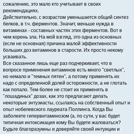
сожалению, это мало кто учитывает в своих
рекомендациях.
Действительно, с возрастом уменьшается общий синтез
белков, в т.ч. ферментов. Значит, меньше нужда в
витаминах - составных частях этих ферментов. Вот в
чем корень зла. На мой взгляд, это одна из основных
(если не основная) причина малой эффективности
больших доз витаминов в старости. Их просто некому
усваивать.
Все сказанное лишь еще раз подчеркивает, что в
вопросе применения витаминов есть много "светлых",
но немало и "темных пятен", а потому применять их
надо с определенной долей осторожности, а не глотать
как попало. Тем более не стоит их применять в
"лошадиных" дозах, как это предлагают делать
некоторые энтузиасты, ссылаясь на собственный опыт и
опыт нобелевского лауреата Поллинга. Когда Вы
заболеете гипервитаминозом (а, по сути, у вас будет
типичная интоксикация кому Вы будете жаловаться?
Будьте благоразумны и доверяйте своей интуиции и