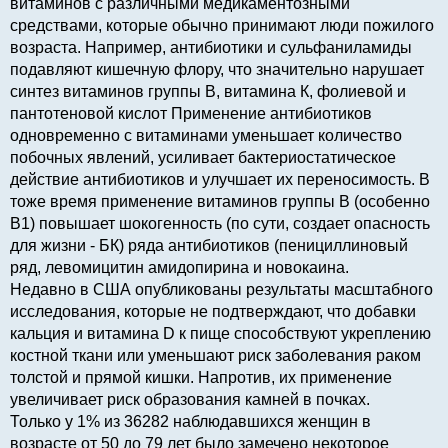
витаминов с различными медикаментозными
средствами, которые обычно принимают люди пожилого
возраста. Например, антибиотики и сульфаниламиды
подавляют кишечную флору, что значительно нарушает
синтез витаминов группы В, витамина К, фолиевой и
пантотеновой кислот Применение антибиотиков
одновременно с витаминами уменьшает количество
побочных явлений, усиливает бактериостатическое
действие антибиотиков и улучшает их переносимость. В
тоже время применение витаминов группы В (особенно
В1) повышает шокогенность (по сути, создает опасность
для жизни - БК) ряда антибиотиков (пенициллиновый
ряд, левомицитин амидопирина и новокаина.
Недавно в США опубликованы результаты масштабного
исследования, которые не подтверждают, что добавки
кальция и витамина D к пище способствуют укреплению
костной ткани или уменьшают риск заболевания раком
толстой и прямой кишки. Напротив, их применение
увеличивает риск образования камней в почках.
Только у 1% из 36282 наблюдавшихся женщин в
возрасте от 50 до 79 лет было замечено некоторое