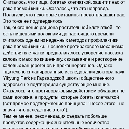
Считалось, что пища, богатая клетчаткой, защитит нас от
рака прямой кишки. Оказалось, что это неправда.
Полагали, что некоторые витамины предотвращают рак.
Это тоже не подтвердилось.
Так, обогащение рациона растительной клетчаткой - то
есть пищевыми волокнами до настоящего времени
считалось одним из надежных методов профилактики
рака прямой кишки. В основе протиракового механизма
действия клетчатки предполагалось ускорение пассажа
каловых масс по кишечнику, связывание и растворение
каловых канцерогенов и проканцерогенов. Однако
тщательно спланированные исследования доктора наук
Yikyung Park из Гарвардской школы общественного
здоровья не подтвердили существующее мнение.
Оказалось, что противораковым действием обладают не
сами волокна, а продукты, которые богаты клетчаткой
(вот прямое подтверждение принципа: "После этого - не
значит, что вследствие этого").
Тем не менее, рекомендация съедать побольше
продуктов содержащих значительные количества
клетчатки остается в силе, так как убедительно доказано,