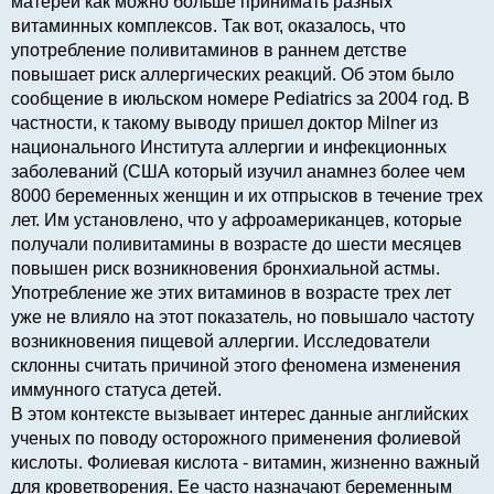
матерей как можно больше принимать разных
витаминных комплексов. Так вот, оказалось, что
употребление поливитаминов в раннем детстве
повышает риск аллергических реакций. Об этом было
сообщение в июльском номере Pediatrics за 2004 год. В
частности, к такому выводу пришел доктор Milner из
национального Института аллергии и инфекционных
заболеваний (США который изучил анамнез более чем
8000 беременных женщин и их отпрысков в течение трех
лет. Им установлено, что у афроамериканцев, которые
получали поливитамины в возрасте до шести месяцев
повышен риск возникновения бронхиальной астмы.
Употребление же этих витаминов в возрасте трех лет
уже не влияло на этот показатель, но повышало частоту
возникновения пищевой аллергии. Исследователи
склонны считать причиной этого феномена изменения
иммунного статуса детей.
В этом контексте вызывает интерес данные английских
ученых по поводу осторожного применения фолиевой
кислоты. Фолиевая кислота - витамин, жизненно важный
для кроветворения. Ее часто назначают беременным