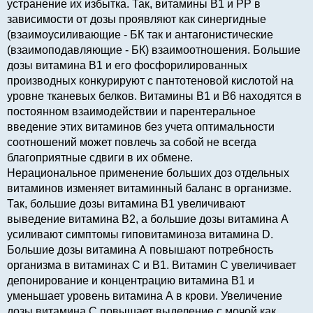
устранение их избытка. Так, витамины В1 и РР в
зависимости от дозы проявляют как синергидные
(взаимоусиливающие - БК так и антагонистические
(взаимоподавляющие - БК) взаимоотношения. Большие
дозы витамина В1 и его фосфорилированных
производных конкурируют с пантотеновой кислотой на
уровне тканевых белков. Витамины В1 и В6 находятся в
постоянном взаимодействии и парентеральное
введение этих витаминов без учета оптимальности
соотношений может повлечь за собой не всегда
благоприятные сдвиги в их обмене.
Нерациональное применение больших доз отдельных
витаминов изменяет витаминный баланс в организме.
Так, большие дозы витамина В1 увеличивают
выведение витамина В2, а большие дозы витамина А
усиливают симптомы гиповитаминоза витамина D.
Большие дозы витамина А повышают потребность
организма в витаминах С и В1. Витамин С увеличивает
депонирование и концентрацию витамина В1 и
уменьшает уровень витамина А в крови. Увеличение
дозы витамина С повышает выделение с мочой как