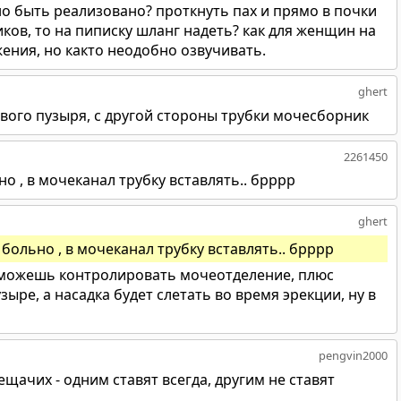
но быть реализовано? проткнуть пах и прямо в почки
иков, то на пиписку шланг надеть? как для женщин на
ения, но както неодобно озвучивать.
ghert
евого пузыря, с другой стороны трубки мочесборник
2261450
но , в мочеканал трубку вставлять.. брррр
ghert
 больно , в мочеканал трубку вставлять.. брррр
е можешь контролировать мочеотделение, плюс
ыре, а насадка будет слетать во время эрекции, ну в
pengvin2000
лещачих - одним ставят всегда, другим не ставят