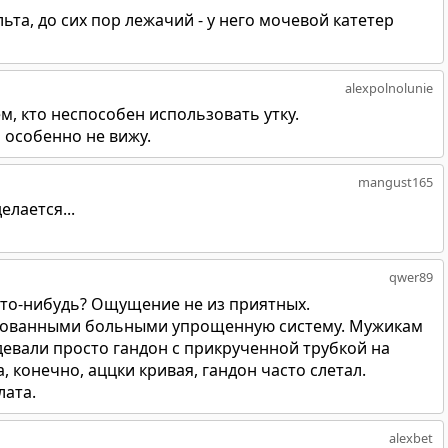
ьта, до сих пор лежачий - у него мочевой катетер
alexpolnolunie
м, кто неспособен использовать утку.
 особенно не вижу.
mangust165
елается...
qwer89
 что-нибудь? Ощущение не из приятных.
изованными больными упрощенную систему. Мужикам
девали просто гандон с прикрученной трубкой на
а, конечно, аццки кривая, гандон часто слетал.
лата.
alexbet