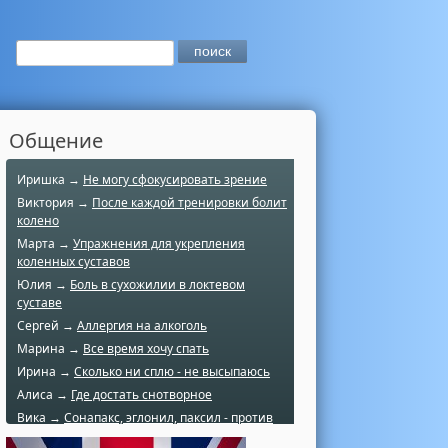
Общение
Иришка →
Не могу сфокусировать зрение
Виктория →
После каждой тренировки болит
колено
Марта →
Упражнения для укрепления
коленных суставов
Юлия →
Боль в сухожилии в локтевом
суставе
Сергей →
Аллергия на алкоголь
Марина →
Все время хочу спать
Ирина →
Сколько ни сплю - не высыпаюсь
Алиса →
Где достать снотворное
Вика →
Сонапакс, эглонил, паксил - против
чего?