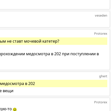
veseden
Protorex
ым не ставт мочевой катетер?
прохождении медосмотра в 202 при поступлении в
ghert
медосмотра в 202
ые вещи
Protorex
акую-то