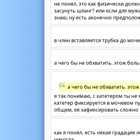
не понял, это как физически долж
засунуть шланг? или если для муж
знаю, ну есть аконечно предполож
в член вставляется трубка до моч
а чего бы не обхватить. этож боль
а чего бы не обхватить. этож
я так понимаю, с катетером ты н
катетер фиксируется в мочевом пуз
общем, её зафиксировать сложно
как я понял, есть некая градация 
никогда.