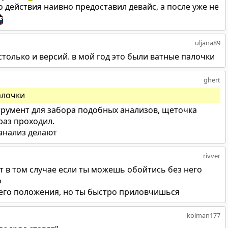
го действия наивно предоставил девайс, а после уже не
uljana89
 столько и версий. в мой год это были ватные палочки
ghert
алочки
румент для забора подобных анализов, щеточка
 раз проходил.
 анализ делают
rivver
ят в том случае если ты можешь обойтись без него
о
чего положения, но ты быстро приловчишься
kolman177