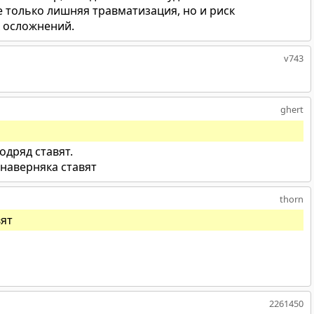
е только лишняя травматизация, но и риск
 осложнений.
v743
ghert
подряд ставят.
х наверняка ставят
thorn
вят
2261450