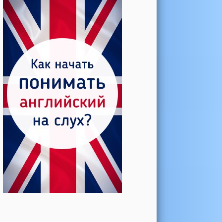
Катерина →
Боль в колене при нагрузке
Алла →
Болят коленные суставы
Паша Щ. →
Боль в коленной чашечке
Ульяна Ф. →
Болят и хрустят колени
Артемов Иван →
Болит и опухло колено
Чернов Игорь →
Болят суставы при занятиях
спортом