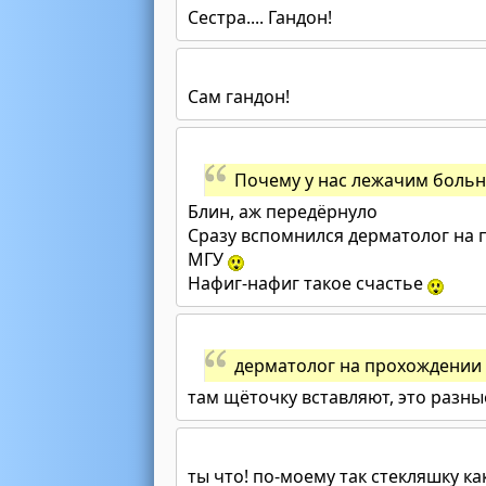
Сестра.... Гандон!
Сам гандон!
Почему у нас лежачим больн
Блин, аж передёрнуло
Сразу вспомнился дерматолог на 
МГУ
Нафиг-нафиг такое счастье
дерматолог на прохождении 
там щёточку вставляют, это разн
ты что! по-моему так стекляшку к