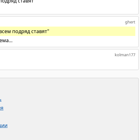
 подряд ставят"
ghert
 всем подряд ставят"
ма...
kolman177
ь
ия
ции