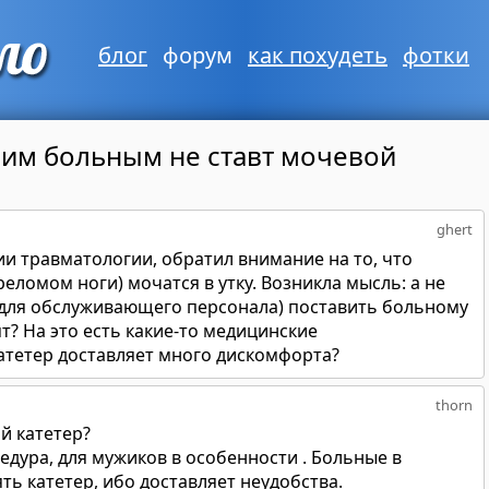
блог
форум
как похудеть
фотки
им больным не ставт мочевой
ghert
ии травматологии, обратил внимание на то, что
еломом ноги) мочатся в утку. Возникла мысль: а не
и для обслуживающего персонала) поставить больному
т? На это есть какие-то медицинские
атетер доставляет много дискомфорта?
thorn
й катетер?
дура, для мужиков в особенности . Больные в
ь катетер, ибо доставляет неудобства.