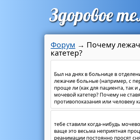
Форум
→
Почему лежач
катетер?
Был на днях в больнице в отделен
лежачие больные (например, с пер
проще ли (как для пациента, так 
мочевой катетер? Почему не ставя
противопоказания или человеку к
тебе ставили когда-нибудь мочево
ваще это весьма неприятная проце
реанимации постоянно просят снят