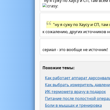
"ну я сужу по Хаусу и СП, там всем
"ну я сужу по Хаусу и СП, там
к сожалению, других источников не
сериал - это вообще не источник!
Похожие темы:
Как работает аппарат дарсонвал
Как выбрать измеритель давлен
ИК-термометр врачу в подарок
Питание после полостной опера
Боли в мышцах и тренировка