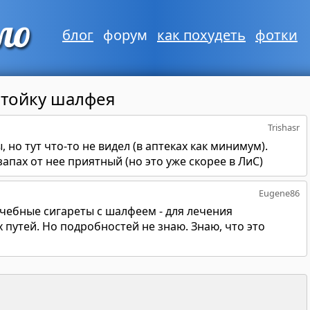
блог
форум
как похудеть
фотки
стойку шалфея
Trishasr
 но тут что-то не видел (в аптеках как минимум).
апах от нее приятный (но это уже скорее в ЛиС)
Eugene86
ечебные сигареты с шалфеем - для лечения
путей. Но подробностей не знаю. Знаю, что это