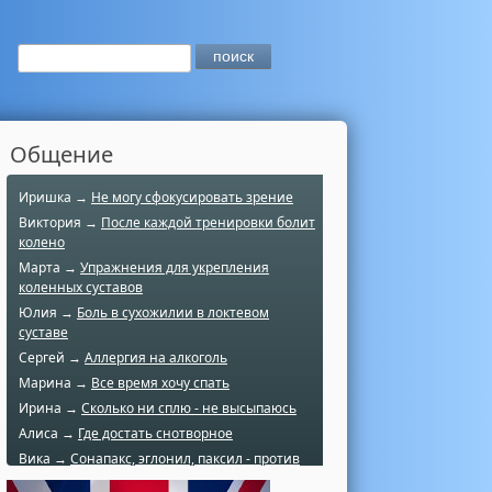
Общение
Иришка →
Не могу сфокусировать зрение
Виктория →
После каждой тренировки болит
колено
Марта →
Упражнения для укрепления
коленных суставов
Юлия →
Боль в сухожилии в локтевом
суставе
Сергей →
Аллергия на алкоголь
Марина →
Все время хочу спать
Ирина →
Сколько ни сплю - не высыпаюсь
Алиса →
Где достать снотворное
Вика →
Сонапакс, эглонил, паксил - против
чего?