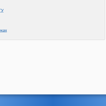
ГУ
еках