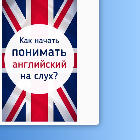
Катерина →
Боль в колене при нагрузке
Алла →
Болят коленные суставы
Паша Щ. →
Боль в коленной чашечке
Ульяна Ф. →
Болят и хрустят колени
Артемов Иван →
Болит и опухло колено
Чернов Игорь →
Болят суставы при занятиях
спортом