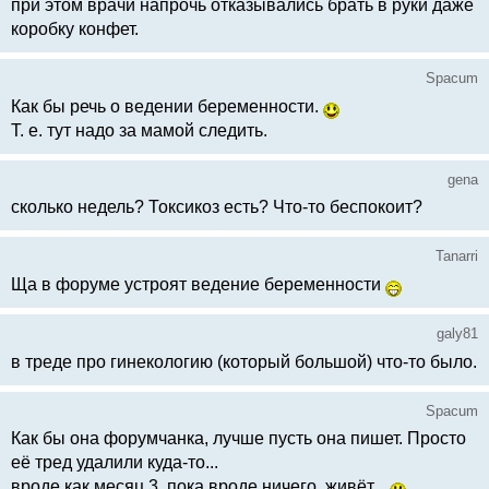
при этом врачи напрочь отказывались брать в руки даже
коробку конфет.
Spacum
Как бы речь о ведении беременности.
Т. е. тут надо за мамой следить.
gena
сколько недель? Токсикоз есть? Что-то беспокоит?
Tanarri
Ща в форуме устроят ведение беременности
galy81
в треде про гинекологию (который большой) что-то было.
Spacum
Как бы она форумчанка, лучше пусть она пишет. Просто
её тред удалили куда-то...
вроде как месяц 3, пока вроде ничего, живёт...