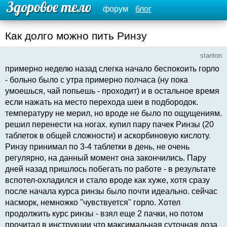
форум
блог
Как долго можно пить Ринзу
stanton
примерно неделю назад слегка начало беспокоить горло
- больно было с утра примерно полчаса (ну пока
умоешься, чай попьешь - проходит) и в остальное время
если нажать на место перехода шеи в подбородок.
температуру не мерил, но вроде не было по ощущениям.
решил перенести на ногах. купил пару пачек Ринзы (20
таблеток в общей сложности) и аскорбиновую кислоту.
Ринзу принимал по 3-4 таблетки в день, не очень
регулярно, на данный момент она закончились. Пару
дней назад пришлось побегать по работе - в результате
вспотел-охладился и стало вроде как хуже, хотя сразу
после начала курса ринзы было почти идеально. сейчас
насморк, немножко "чувствуется" горло. Хотел
продолжить курс ринзы - взял еще 2 пачки, но потом
прочитал в инструкции что максимальная суточная доза