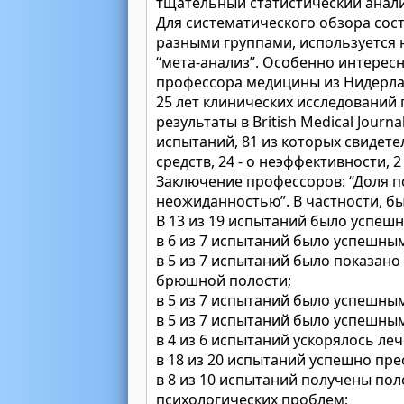
тщательный статистический анали
Для систематического обзора сост
разными группами, используется 
“мета-анализ”. Особенно интересна
профессора медицины из Нидерлан
25 лет клинических исследований 
результаты в British Medical Jour
испытаний, 81 из которых свидет
средств, 24 - о неэффективности,
Заключение профессоров: “Доля п
неожиданностью”. В частности, б
В 13 из 19 испытаний было успеш
в 6 из 7 испытаний было успешны
в 5 из 7 испытаний было показан
брюшной полости;
в 5 из 7 испытаний было успешны
в 5 из 7 испытаний было успешны
в 4 из 6 испытаний ускорялось ле
в 18 из 20 испытаний успешно пр
в 8 из 10 испытаний получены по
психологических проблем;