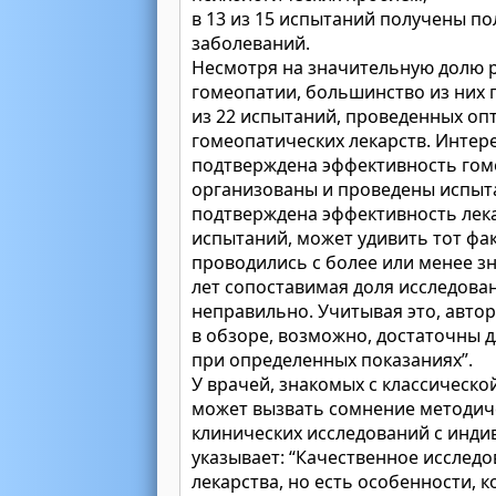
в 13 из 15 испытаний получены п
заболеваний.
Несмотря на значительную долю 
гомеопатии, большинство из них 
из 22 испытаний, проведенных оп
гомеопатических лекарств. Интере
подтверждена эффективность гоме
организованы и проведены испыта
подтверждена эффективность лека
испытаний, может удивить тот фа
проводились с более или менее з
лет сопоставимая доля исследова
неправильно. Учитывая это, авто
в обзоре, возможно, достаточны 
при определенных показаниях”.
У врачей, знакомых с классическ
может вызвать сомнение методич
клинических исследований с инди
указывает: “Качественное исслед
лекарства, но есть особенности, 