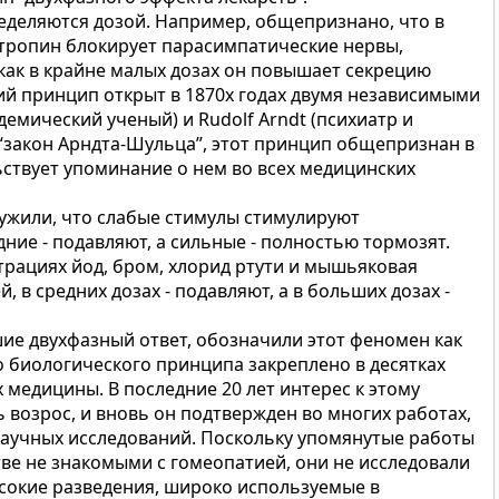
ределяются дозой. Например, общепризнано, что в
тропин блокирует парасимпатические нервы,
 как в крайне малых дозах он повышает секрецию
ий принцип открыт в 1870х годах двумя независимыми
демический ученый) и Rudolf Arndt (психиатр и
“закон Арндта-Шульца”, этот принцип общепризнан в
ьствует упоминание о нем во всех медицинских
ружили, что слабые стимулы стимулируют
ние - подавляют, а сильные - полностью тормозят.
трациях йод, бром, хлорид ртути и мышьяковая
 в средних дозах - подавляют, а в больших дозах -
шие двухфазный ответ, обозначили этот феномен как
о биологического принципа закреплено в десятках
 медицины. В последние 20 лет интерес к этому
 возрос, и вновь он подтвержден во многих работах,
научных исследований. Поскольку упомянутые работы
е не знакомыми с гомеопатией, они не исследовали
ысокие разведения, широко используемые в