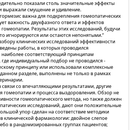
едительно показали столь значительные эффекты
ли выражали смущение и удивление.
 гормезис важна для подкрепления гомеопатических
ует важность двухфазного ответа и эффектов
 гомеопатии. Результаты этих исследований, будучи
то игнорируются или остаются непонятыми.”
азбору клинических исследований эффективности
ведены работы, в которых проводился
, наиболее соответствующий принципам
, где индивидуальный подбор не проводился -
ескому принципу или использовали комплексные
 данном разделе, выполнены не только в рамках
теринарии.
 связи со впечатляющими результатами, другие
я гомеопатии и процесса выздоровления. Обзор не
тивности гомеопатического метода, но также должен
опатических исследований, дают они положительные
Большой упор сделан на соответствие методики
в клинической фармакологии: двойное слепое
ебо в рандомизированных группах пациентов;