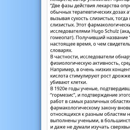
“Две фазы действия лекарства оп
обычных терапевтических дозах а
вызывая сухость слизистых, тогда
слизистых. Этот фармакологическ
исследователями Hugo Schulz (ака
гомеопат). Получивший название 
настоящее время, о чем свидетел
словарях.
В частности, исследователи обна
физиологическую активность, сред
Например, в очень низких концен
кислота стимулируют рост дрожжей,
убивают клетки.
В 1920е годы ученые, подтвердив
“гормезис”, и подтверждение этог
работ в самых различных областях
фармакологическому закону вновь
относящихся к разным областям 
выполнены учеными, в большинств
и даже не думали изучать сверхв