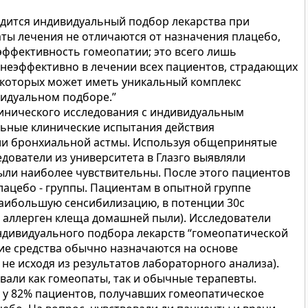
одится индивидуальный подбор лекарства при
аты лечения не отличаются от назначения плацебо,
эффективность гомеопатии; это всего лишь
о неэффективно в лечении всех пациентов, страдающих
 которых может иметь уникальный комплекс
идуальном подборе.”
линического исследования с индивидуальным
льные клинические испытания действия
нии бронхиальной астмы. Используя общепринятые
дователи из университета в Глазго выявляли
ыли наиболее чувствительны. После этого пациентов
ацебо - группы. Пациентам в опытной группе
наибольшую сенсибилизацию, в потенции 30с
 аллерген клеща домашней пыли). Исследователи
ндивидуального подбора лекарств “гомеопатической
ие средства обычно назначаются на основе
 не исходя из результатов лабораторного анализа).
вали как гомеопаты, так и обычные терапевты.
 у 82% пациентов, получавших гомеопатическое