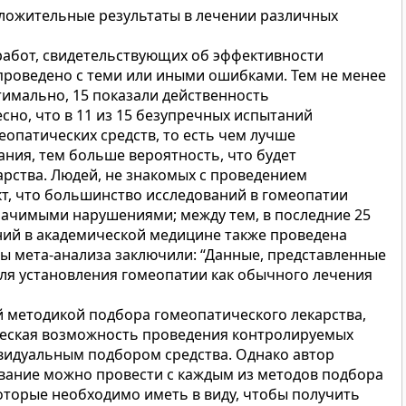
оложительные результаты в лечении различных
работ, свидетельствующих об эффективности
проведено с теми или иными ошибками. Тем не менее
тимально, 15 показали действенность
сно, что в 11 из 15 безупречных испытаний
опатических средств, то есть чем лучше
ния, тем больше вероятность, что будет
рства. Людей, не знакомых с проведением
кт, что большинство исследований в гомеопатии
начимыми нарушениями; между тем, в последние 25
ний в академической медицине также проведена
ры мета-анализа заключили: “Данные, представленные
для установления гомеопатии как обычного лечения
ой методикой подбора гомеопатического лекарства,
еская возможность проведения контролируемых
видуальным подбором средства. Однако автор
ование можно провести с каждым из методов подбора
которые необходимо иметь в виду, чтобы получить