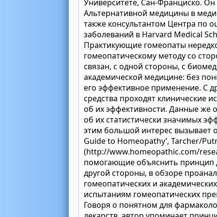
Университете, Сан-Франциско. Он
Альтернативной медицины в меди
также консультантом Центра по о
заболеваний в Harvard Medical Sch
Практикующие гомеопаты нередко
гомеопатическому методу со стор
связан, с одной стороны, с биом
академической медицине: без по
его эффективное применение. С д
средства проходят клинические и
об их эффективности. Данные же 
об их статистически значимых эф
этим большой интерес вызывает о
Guide to Homeopathy’, Tarcher/Pu
(http://www.homeopathic.com/resea
помогающие объяснить принцип д
другой стороны, в обзоре проана
гомеопатических и академически
испытаниям гомеопатических пре
Говоря о понятном для фармакол
лекарств, автор упоминает принци