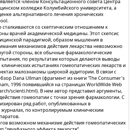
 является членом Консультационного совета Центра
цинском колледже Колумбийского университета, а
ценке альтернативного лечения хронических
ool.
 сталкиваются со скептическим отношением к
оны врачей академической медицины. Этот скепсис
едицинской парадигмой, образом мышления в
нимания механизмов действия лекарства невозможно
ругой стороны, все обычные фармакологические
спытания, по результатам которых делаются выводы
о клинических испытаниях гомеопатических лекарств и
фектах малознакомы широкой аудитории. В связи с
бзор Dana Ullman (фрагмент из книги ‘The Consumer's
tnam, 1996 появившийся на страницах WorldWide Web
rch/scienti.html). В нем автор представил аргументы,
ействия гомеопатии с точки зрения фармакологии. С
лизирован ряд работ, опубликованных в
х журналах, по контролируемым клиническим
паратов.
огов возможном механизме действия гомеопатических
п “двухфазного эффекта лекарств”.