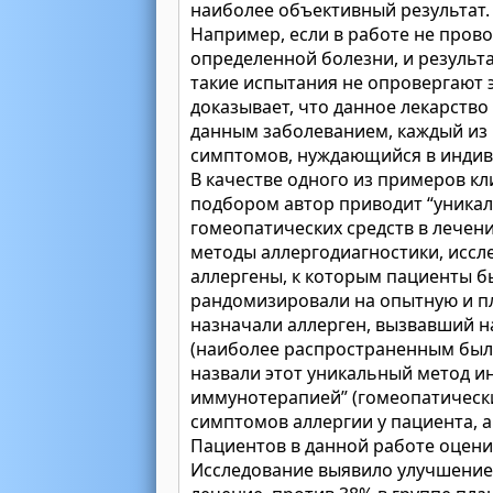
наиболее объективный результат.
Например, если в работе не пров
определенной болезни, и результ
такие испытания не опровергают 
доказывает, что данное лекарств
данным заболеванием, каждый из
симптомов, нуждающийся в индив
В качестве одного из примеров к
подбором автор приводит “уника
гомеопатических средств в лече
методы аллергодиагностики, иссле
аллергены, к которым пациенты б
рандомизировали на опытную и пл
назначали аллерген, вызвавший 
(наиболее распространенным был
назвали этот уникальный метод и
иммунотерапией” (гомеопатическ
симптомов аллергии у пациента, а
Пациентов в данной работе оцени
Исследование выявило улучшение