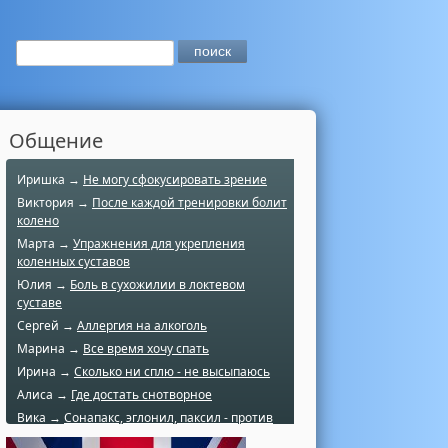
Общение
Иришка →
Не могу сфокусировать зрение
Виктория →
После каждой тренировки болит
колено
Марта →
Упражнения для укрепления
коленных суставов
Юлия →
Боль в сухожилии в локтевом
суставе
Сергей →
Аллергия на алкоголь
Марина →
Все время хочу спать
Ирина →
Сколько ни сплю - не высыпаюсь
Алиса →
Где достать снотворное
Вика →
Сонапакс, эглонил, паксил - против
чего?