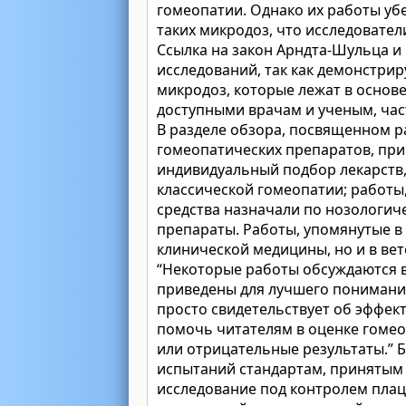
гомеопатии. Однако их работы уб
таких микродоз, что исследовате
Ссылка на закон Арндта-Шульца и
исследований, так как демонстрир
микродоз, которые лежат в основе
доступными врачам и ученым, час
В разделе обзора, посвященном р
гомеопатических препаратов, при
индивидуальный подбор лекарств
классической гомеопатии; работы
средства назначали по нозологич
препараты. Работы, упомянутые в
клинической медицины, но и в ве
“Некоторые работы обсуждаются в
приведены для лучшего понимани
просто свидетельствует об эффек
помочь читателям в оценке гоме
или отрицательные результаты.” 
испытаний стандартам, принятым 
исследование под контролем плац