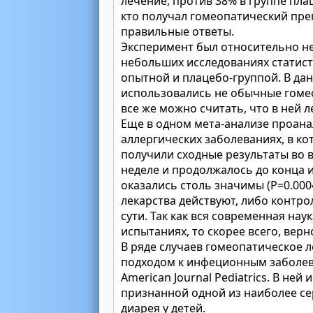
лечение, против 38% в группе пла
кто получал гомеопатический преп
правильные ответы.
Эксперимент был относительно не
небольших исследованиях статис
опытной и плацебо-группой. В дан
использовались не обычные гомео
все же можно считать, что в ней
Еще в одном мета-анализе проан
аллергических заболеваниях, в ко
получили сходные результаты во 
неделе и продолжалось до конца и
оказались столь значимы (Р=0.000
лекарства действуют, либо контр
сути. Так как вся современная на
испытаниях, то скорее всего, верн
В ряде случаев гомеопатическое
подходом к инфеционным заболева
American Journal Pediatrics. В не
признанной одной из наиболее се
диарея у детей.