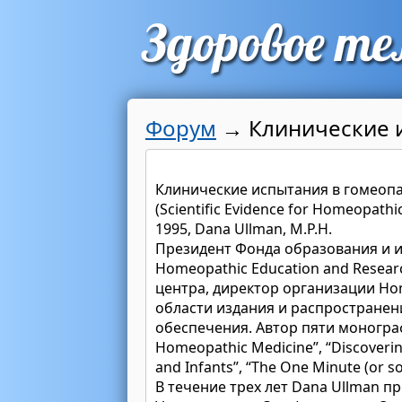
Форум
→
Клинические 
Клинические испытания в гомеопа
(Scientific Evidence for Homeopathi
1995, Dana Ullman, M.P.H.
Президент Фонда образования и и
Homeopathic Education and Resea
центра, директор организации Hom
области издания и распростране
обеспечения. Автор пяти монограф
Homeopathic Medicine”, “Discoveri
and Infants”, “The One Minute (or 
В течение трех лет Dana Ullman п