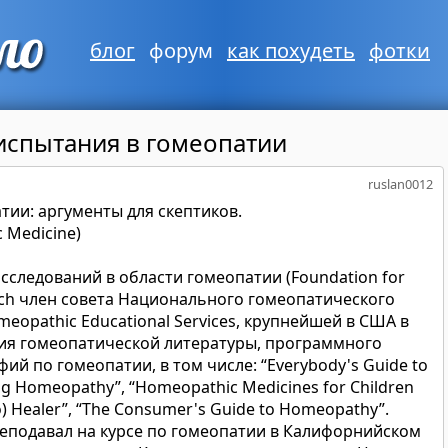
блог
форум
как похудеть
фотки
испытания в гомеопатии
ruslan0012
тии: аргументы для скептиков.
c Medicine)
сследований в области гомеопатии (Foundation for
rch член совета Национального гомеопатического
eopathic Educational Services, крупнейшей в США в
ния гомеопатической литературы, программного
ий по гомеопатии, в том числе: “Everybody's Guide to
ng Homeopathy”, “Homeopathic Medicines for Children
so) Healer”, “The Consumer's Guide to Homeopathy”.
реподавал на курсе по гомеопатии в Калифорнийском