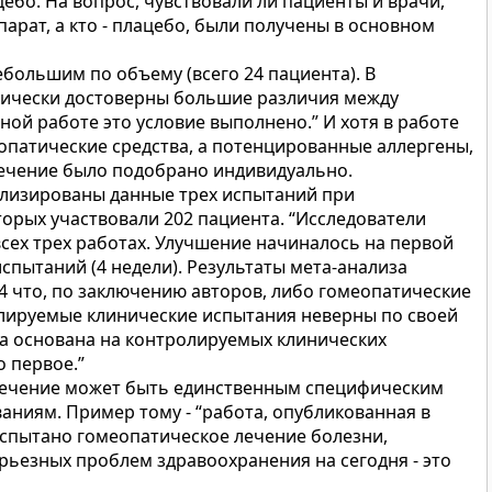
цебо. На вопрос, чувствовали ли пациенты и врачи,
арат, а кто - плацебо, были получены в основном
большим по объему (всего 24 пациента). В
тически достоверны большие различия между
ной работе это условие выполнено.” И хотя в работе
патические средства, а потенцированные аллергены,
 лечение было подобрано индивидуально.
ализированы данные трех испытаний при
торых участвовали 202 пациента. “Исследователи
всех трех работах. Улучшение начиналось на первой
спытаний (4 недели). Результаты мета-анализа
4 что, по заключению авторов, либо гомеопатические
олируемые клинические испытания неверны по своей
ука основана на контролируемых клинических
о первое.”
 лечение может быть единственным специфическим
ниям. Пример тому - “работа, опубликованная в
й испытано гомеопатическое лечение болезни,
рьезных проблем здравоохранения на сегодня - это