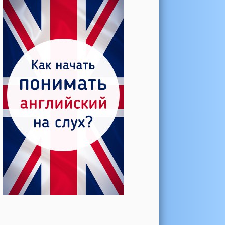
Катерина →
Боль в колене при нагрузке
Алла →
Болят коленные суставы
Паша Щ. →
Боль в коленной чашечке
Ульяна Ф. →
Болят и хрустят колени
Артемов Иван →
Болит и опухло колено
Чернов Игорь →
Болят суставы при занятиях
спортом