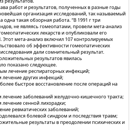
з результатов.
ава работ и результатов, полученных в разные годы
новейшая организация исследований, так называемый
 одна такая обзорная работа. “В 1991 г три
дов, не являясь гомеопатами, провели мета-анализ
гомеопатических лекарств и опубликовали его
nal. Этот мета-анализ включил 107 контролируемых
ельствовало об эффективности гомеопатических
 2 исследования дали сомнительный результат.
оложительных результатов явилась
ыло показано следующее.
ным лечение респираторных инфекций;
м лечение других инфекций;
о более быстрое восстановление после операций на
м лечение заболеваний желудочно-кишечного тракта;
м лечение сенной лихорадки;
чение ревматических заболеваний;
еодолевался болевой синдром и последствия травм;
ложительные результаты в преодолении психических и