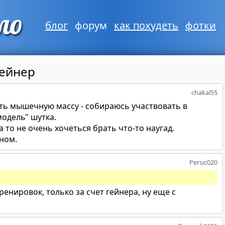
блог
форум
как похудеть
фотки
Гейнер
chakal55
ить мышечную массу - собираюсь участвовать в
одель" шутка.
а то не очень хочеться брать что-то наугад.
ном.
Persic020
ренировок, только за счет гейнера, ну еще с