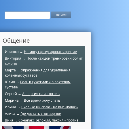
Общение
Иришка →
Не могу сфокусировать зрение
Виктория →
После каждой тренировки болит
колено
Марта →
Упражнения для укрепления
коленных суставов
Юлия →
Боль в сухожилии в локтевом
суставе
Сергей →
Аллергия на алкоголь
Марина →
Все время хочу спать
Ирина →
Сколько ни сплю - не высыпаюсь
Алиса →
Где достать снотворное
Вика →
Сонапакс, эглонил, паксил - против
чего?