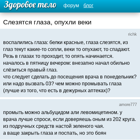
форум
блог
Слезятся глаза, опухли веки
richk
воспалились глаза: белки красные, глаза слезятся, из
глаз текут какие-то сопли, веки то опухают, то спадают.
Резь в глазах то проходит, то опять начинается.
началось в пятницу вечером: внезапно начал обильно
слёзиться правый глаз.
что следует сделать до посещения врача в понедельник?
или надо вызвать 03? чем можно промывать глаза
(лучше из того, что есть в дежурных аптеках)?
amore777
промыть можно альбуцидом али левомицетином. у
врача лучше спроси, если доверяешь оным из 202 круга.
из подручных средств настой зеленого чая.
а ваще закрыть глаза и поспать, но это боян