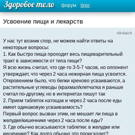
форум
блог
Усвоение пищи и лекарств
nikolaich
У нас тут возник спор, не можем найти ответы на
некоторые вопросы:
1. Как быстро пища проходит весь пищеварительный
тракт в зависимости от типа пищи?
Я всю жизнь считал, что где-то 3-5-7 часов, но оппонент
утверждает, что через 2 часа нежирная пища усвоится.
Откровением было, что белки хреново усваиваются, а
растительные углеводы (крахмал/клетчатка я раньше
считал по-другому, но в интернетах пишут так
2. Прием таблеток натощак и через 2 часа после еды
имеет одинаковую усваиваемость?
Первый вопрос вызван этим, не мешает ли пища в
желудке/кишечнике через 2 часа после еды?
3. Где обычно всасываются таблетки: в желудке или
кишечнике? Как долго обычно это происходит?