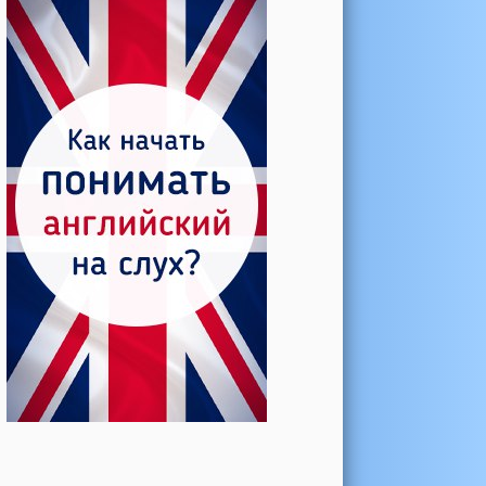
Катерина →
Боль в колене при нагрузке
Алла →
Болят коленные суставы
Паша Щ. →
Боль в коленной чашечке
Ульяна Ф. →
Болят и хрустят колени
Артемов Иван →
Болит и опухло колено
Чернов Игорь →
Болят суставы при занятиях
спортом