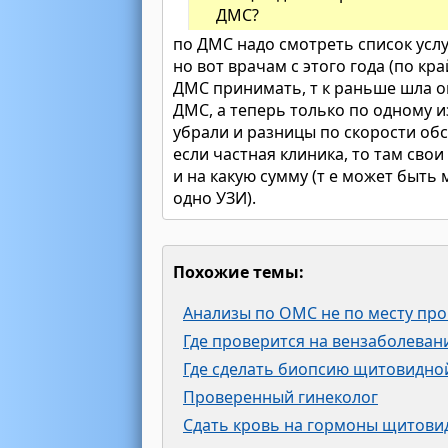
ДМС?
по ДМС надо смотреть список услу
но вот врачам с этого года (по кр
ДМС принимать, т к раньше шла оп
ДМС, а теперь только по одному 
убрали и разницы по скорости обс
если частная клиника, то там свои
и на какую сумму (т е может быть 
одно УЗИ).
Похожие темы:
Анализы по ОМС не по месту пр
Где проверится на вензаболеван
Где сделать биопсию щитовидно
Проверенный гинеколог
Сдать кровь на гормоны щитови