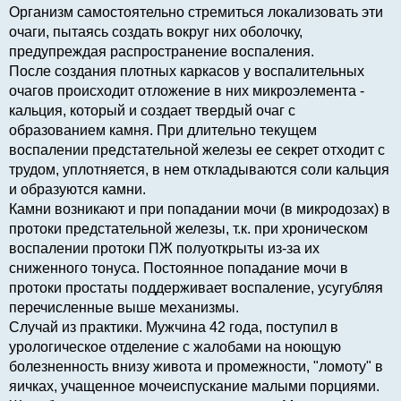
Организм самостоятельно стремиться локализовать эти
очаги, пытаясь создать вокруг них оболочку,
предупреждая распространение воспаления.
После создания плотных каркасов у воспалительных
очагов происходит отложение в них микроэлемента -
кальция, который и создает твердый очаг с
образованием камня. При длительно текущем
воспалении предстательной железы ее секрет отходит с
трудом, уплотняется, в нем откладываются соли кальция
и образуются камни.
Камни возникают и при попадании мочи (в микродозах) в
протоки предстательной железы, т.к. при хроническом
воспалении протоки ПЖ полуоткрыты из-за их
сниженного тонуса. Постоянное попадание мочи в
протоки простаты поддерживает воспаление, усугубляя
перечисленные выше механизмы.
Случай из практики. Мужчина 42 года, поступил в
урологическое отделение с жалобами на ноющую
болезненность внизу живота и промежности, "ломоту" в
яичках, учащенное мочеиспускание малыми порциями.