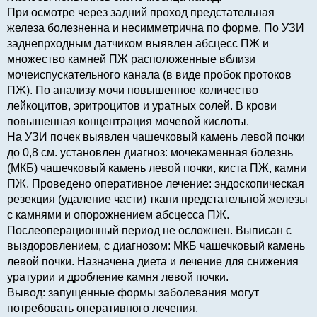
При осмотре через задний проход предстательная
железа болезненна и несимметрична по форме. По УЗИ
заднепрходным датчиком выявлен абсцесс ПЖ и
множество камней ПЖ расположенные вблизи
мочеиспускательного канала (в виде пробок протоков
ПЖ). По анализу мочи повышенное количество
лейкоцитов, эритроцитов и уратных солей. В крови
повышенная концентрация мочевой кислоты.
На УЗИ почек выявлен чашечковый камень левой почки
до 0,8 см. установлен диагноз: мочекаменная болезнь
(МКБ) чашечковый камень левой почки, киста ПЖ, камни
ПЖ. Проведено оперативное лечение: эндоскопическая
резекция (удаление части) ткани предстательной железы
с камнями и опорожнением абсцесса ПЖ.
Послеоперационный период не осложнен. Выписан с
выздоровлением, с диагнозом: МКБ чашечковый камень
левой почки. Назначена диета и лечение для снижения
уратурии и дробление камня левой почки.
Вывод: запущенные формы заболевания могут
потребовать оперативного лечения.