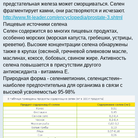
предстательная железа может сморщиваться. Селен
фрагментирует камни, они растворяются и исчезают.
http://www.fit-leader.com/encyclopedia/prostate-3.shtml
Пищевые источники селена
Селен содержится во многих пищевых продуктах,
особенно морских (морская капуста, гребешки, устрицы,
креветки). Высокие концентрации селена обнаружены
также в крупах (овсяной, гречневой оливковом масле,
маслинах, кокосе, бобовых, свином жире. Активность
селена повышается в присутствии другого
антиоксиданта - витамина Е.
Природная форма - селенметионин, селенцистеин–
наиболее предпочтительна для организма в связи с
высокой усвояемостью 95-98%