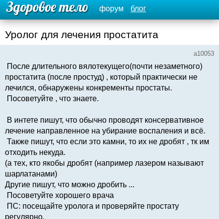
форум
блог
Уролог для лечения простатита
a10053
После длительного вялотекущего(почти незаметного)
простатита (после простуд) , который практически не
лечился, обнаружены конкременты простаты.
Посоветуйте , что знаете.
В интете пишут, что обычно проводят консервативное
лечение направленное на убирание воспаления и всё.
Также пишут, что если это камни, то их не дробят , тк им
отходить некуда.
(а тех, кто якобы дробят (например лазером называют
шарлатанами)
Другие пишут, что можно дробить ...
Посоветуйте хорошего врача
ПС: посещайте уролога и проверяйте простату
регулярно.