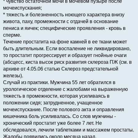
* чувство остаточной мочи в мочевом пузыре после
мочеиспускания;
* тяжесть и болезненность ноющего характера внизу
живота, паху, промежности с отдачей в основание
пениса и яичек; специфические проявления - кровь в
сперме.
Течение простатита на фоне камней в ее ткани может
быть длительным. Если воспаление не ликвидировано,
то простатит прогрессирует и образует гнойные очаги
(абсцесс, киста высок риск развития склероза ПЖ (см. в
архиве от 4.05.06 статью Склероз предстательной
железы).
Случай из практики. Мужчина 55 лет обратился в
урологическое отделение с жалобами на выраженную
тяжесть в промежности, которая усиливаясь в
положении сидя; затрудненное, учащенное
мочеиспускание. После полового акта и оправления
кишечника боль усиливалась. Со слов мужчины -
хронический простатит уже более 7 лет. Не
обследовался, лечили таблетками и массажем простаты.
Жалобы появились около месяца назад.