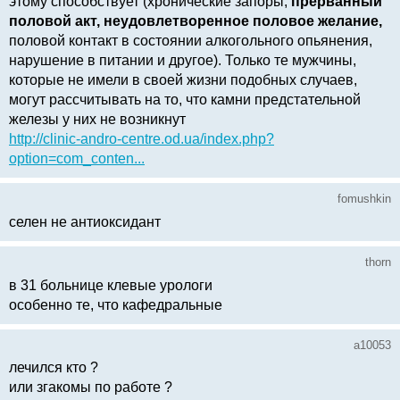
этому способствует (хронические запоры,
прерванный
половой акт, неудовлетворенное половое желание,
половой контакт в состоянии алкогольного опьянения,
нарушение в питании и другое). Только те мужчины,
которые не имели в своей жизни подобных случаев,
могут рассчитывать на то, что камни предстательной
железы у них не возникнут
http://clinic-andro-centre.od.ua/index.php?
option=com_conten...
fomushkin
селен не антиоксидант
thorn
в 31 больнице клевые урологи
особенно те, что кафедральные
a10053
лечился кто ?
или згакомы по работе ?