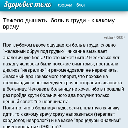
форум
блог
Тяжело дышать, боль в груди - к какому
врачу
viktor772007
При глубоком вдохе ощущается боль в груди, словно
"железный обруч под грудью", чихание вызывает
аналогичную боль. Что это может быть? Несколько лет
назад у человека были похожие симптомы, поставили
диагноз "невралгия" и рекомендовали не нервничать.
Знакомый врач знакомого говорит, что похоже на
стенокардию и рекомендует срочно отправить человека
в больницу. Человек в больницу не хочет, ибо в прошлый
раз пройдя круги больничного ада получил только
ценный совет: "не нервничать".
Понятно, что в больницу надо, если в платную клинику
идти, то к какому врачу сразу направиться (терапевт,
кардиолог, невролог?) и на какие "процедуры-анализы"
ориентироваться (ЭКГ пр)?