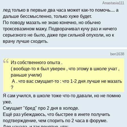
Anastasia111
лед только в первые два часа может как-то помочь.... а
дальше бессмысленно, только хуже будет.
По поводу мазать не знаю конечно, но обычно
троксевазином мажу. Подворачивал кучу раз и ничего
серьезного не было, даже при сильной опухоли, но к
врачу лучше сходить.
ben1638
Из собственного опыта .
( вообще-то я был уверен , что этому в школе учат ,
раньше учили)
А . что вас смущает-то : что 1-2 дня лучше не мазать
?
Я сам учился, в школе тоже что-то давали, но не помню
уже.
Смущает "бред" про 2 дня в холоде.
Ещё раз убеждаюсь, что быстрее в инете получить
подтверждение, чем спорить по 2 часа в форуме.
Для начала, и так понятно, что: