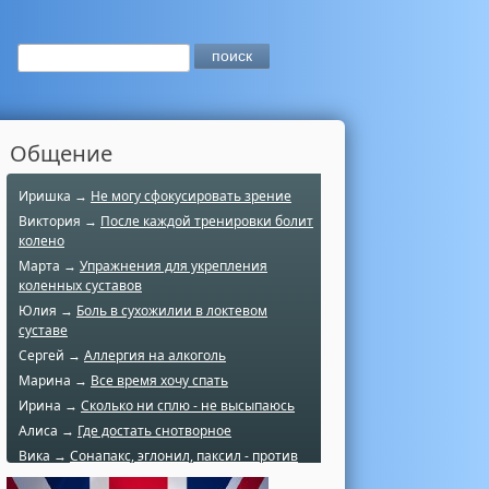
Общение
Иришка →
Не могу сфокусировать зрение
Виктория →
После каждой тренировки болит
колено
Марта →
Упражнения для укрепления
коленных суставов
Юлия →
Боль в сухожилии в локтевом
суставе
Сергей →
Аллергия на алкоголь
Марина →
Все время хочу спать
Ирина →
Сколько ни сплю - не высыпаюсь
Алиса →
Где достать снотворное
Вика →
Сонапакс, эглонил, паксил - против
чего?