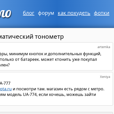
блог
форум
как похудеть
фотки
матический тонометр
artemka
фры, минимум кнопок и дополнительных функций,
 только от батареек. может ктонить уже покупал
олен?
Xeniya
A-777
ota.ru
и посмотри там. магазин есть рядом с метро.
лям модель UA-774, если хочешь, можешь зайти