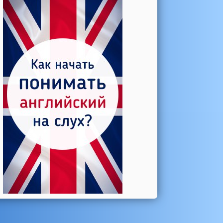
Катерина →
Боль в колене при нагрузке
Алла →
Болят коленные суставы
Паша Щ. →
Боль в коленной чашечке
Ульяна Ф. →
Болят и хрустят колени
Артемов Иван →
Болит и опухло колено
Чернов Игорь →
Болят суставы при занятиях
спортом