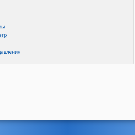
вы
етр
давления