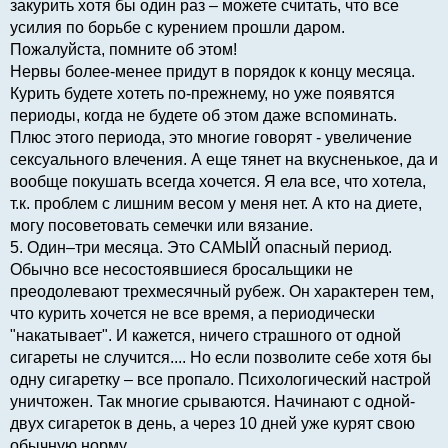
закурить хотя бы один раз – можете считать, что все
усилия по борьбе с курением прошли даром.
Пожалуйста, помните об этом!
Нервы более-менее придут в порядок к концу месяца.
Курить будете хотеть по-прежнему, но уже появятся
периоды, когда не будете об этом даже вспоминать.
Плюс этого периода, это многие говорят - увеличение
сексуального влечения. А еще тянет на вкусненькое, да и
вообще покушать всегда хочется. Я ела все, что хотела,
т.к. проблем с лишним весом у меня нет. А кто на диете,
могу посоветовать семечки или вязание.
5. Один–три месяца. Это САМЫЙ опасный период.
Обычно все несостоявшиеся бросальщики не
преодолевают трехмесячный рубеж. Он характерен тем,
что курить хочется не все время, а периодически
"накатывает". И кажется, ничего страшного от одной
сигареты не случится.... Но если позволите себе хотя бы
одну сигаретку – все пропало. Психологический настрой
уничтожен. Так многие срываются. Начинают с одной-
двух сигареток в день, а через 10 дней уже курят свою
обычную норму.