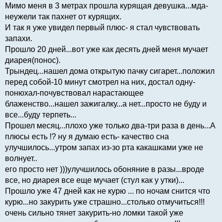
Мимо меня в 3 метрах прошла курящая девушка...мда-
неужели так пахнет от курящих.
И так я уже увидел первый плюс- я стал чувствовать
запахи.
Прошло 20 дней...вот уже как десять дней меня мучает
диарея(понос).
Трындец...нашел дома открытую пачку сигарет...положил
перед собой-10 минут смотрел на них, достал одну-
понюхал-почувствовал нарастающее
блаженство...нашел зажигалку...а нет...просто не буду и
все...буду терпеть...
Прошел месяц...плохо уже только два-три раза в день...А
плюсы есть !? ну я думаю есть- качество сна
улучшилось...утром запах из-зо рта какашками уже не
волнует..
его просто нет )))улучшилось обоняние в разы...вроде
все, но диарея все еще мучает (стул как у утки)...
Прошло уже 47 дней как не курю ... по ночам снится что
курю...но закурить уже страшно...столько отмучиться!!!
очень сильно тянет закурить-но ломки такой уже