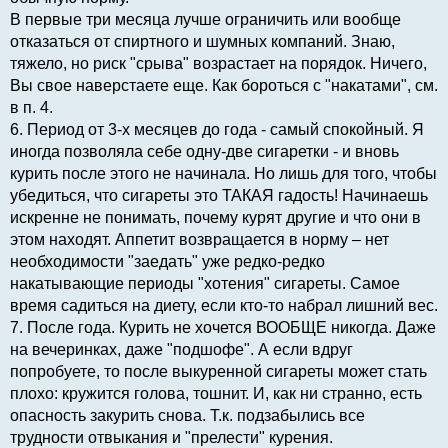
В первые три месяца лучше ограничить или вообще
отказаться от спиртного и шумных компаний. Знаю,
тяжело, но риск "срыва" возрастает на порядок. Ничего,
Вы свое наверстаете еще. Как бороться с "накатами", см.
в п. 4.
6. Период от 3-х месяцев до года - самый спокойный. Я
иногда позволяла себе одну-две сигаретки - и вновь
курить после этого не начинала. Но лишь для того, чтобы
убедиться, что сигареты это ТАКАЯ гадость! Начинаешь
искренне не понимать, почему курят другие и что они в
этом находят. Аппетит возвращается в норму – нет
необходимости "заедать" уже редко-редко
накатывающие периоды "хотения" сигареты. Самое
время садиться на диету, если кто-то набрал лишний вес.
7. После года. Курить не хочется ВООБЩЕ никогда. Даже
на вечеринках, даже "подшофе". А если вдруг
попробуете, то после выкуренной сигареты может стать
плохо: кружится голова, тошнит. И, как ни странно, есть
опасность закурить снова. Т.к. подзабылись все
трудности отвыкания и "прелести" курения.