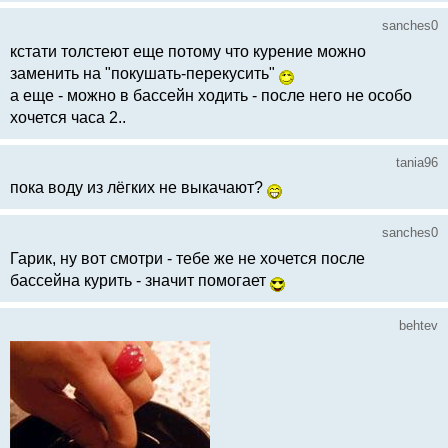
sanches0
кстати толстеют еще потому что курение можно
заменить на "покушать-перекусить"
а еще - можно в бассейн ходить - после него не особо
хочется часа 2..
tania96
пока воду из лёгких не выкачают?
sanches0
Гарик, ну вот смотри - тебе же не хочется после
бассейна курить - значит помогает
behtev