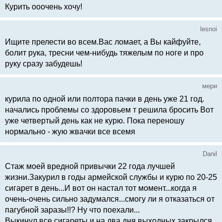
Курить ооочень хочу!
lesnoi
Ищите прелести во всем.Вас ломает, а Вы кайфуйте,
болит рука, тресни чем-нибудь тяжелым по ноге и про
руку сразу забудешь!
мери
курила по одной или полтора пачки в день уже 21 год.
начались проблемы со здоровьем т решила бросить Вот
уже четвертый день как не курю. Пока переношу
нормально - жую жвачки все всемя
Danil
Стаж моей вредной привычки 22 года лучшей
жизни.Закурил в годы армейской службы и курю по 20-25
сигарет в день...И вот он настал тот момент...когда я
очень-очень сильно задумался...смогу ли я отказаться от
пагубной заразы!!? Ну что поехали...
Выкинул все сигареты и на два дня выходных закрылся