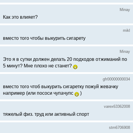
Minay
Как это влияет?
mikl
вместо того чтобы выкурить сигарету
Minay
Это я в сутки должен делать 20 подходов отжиманий по
5 минут? Мне плохо не станет?
gfr00000000034
вместо того чтоб выкурить сигаретку пожуй жевачку
например (или пососи чупачупс
)
varex63362008
тяжелый физ. труд или активный спорт
stm6706908