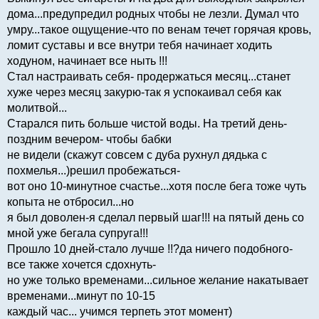
дома...предупредил родных чтобы не лезли. Думал что
умру...такое ощущение-что по венам течет горячая кровь,
ломит суставы и все внутри тебя начинает ходить
ходуном, начинает все ныть !!!
Стал настраивать себя- продержаться месяц...станет
хуже через месяц закурю-так я успокаивал себя как
молитвой...
Старался пить больше чистой воды. На третий день-
поздним вечером- чтобы бабки
не видели (скажут совсем с дуба рухнул дядька с
похмелья...)решил пробежаться-
вот оно 10-минутное счастье...хотя после бега тоже чуть
копыта не отбросил...но
я был доволен-я сделал первый шаг!!! на пятый день со
мной уже бегала супруга!!!
Прошло 10 дней-стало лучше !!?да ничего подобного-
все также хочется сдохнуть-
но уже только временами...сильное желание накатывает
временами...минут по 10-15
каждый час... учимся терпеть этот момент)