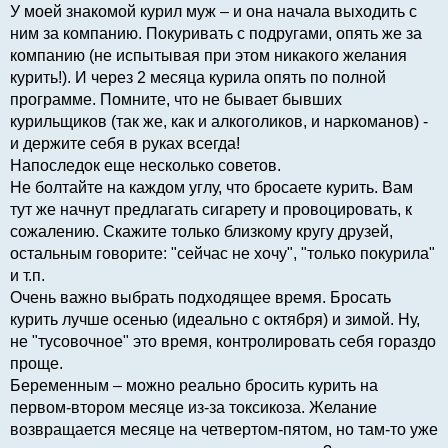
У моей знакомой курил муж – и она начала выходить с
ним за компанию. Покуривать с подругами, опять же за
компанию (не испытывая при этом никакого желания
курить!). И через 2 месяца курила опять по полной
программе. Помните, что не бывает бывших
курильщиков (так же, как и алкоголиков, и наркоманов) -
и держите себя в руках всегда!
Напоследок еще несколько советов.
Не болтайте на каждом углу, что бросаете курить. Вам
тут же начнут предлагать сигарету и провоцировать, к
сожалению. Скажите только близкому кругу друзей,
остальным говорите: "сейчас не хочу", "только покурила"
и т.п.
Очень важно выбрать подходящее время. Бросать
курить лучше осенью (идеально с октября) и зимой. Ну,
не "тусовочное" это время, контролировать себя гораздо
проще.
Беременным – можно реально бросить курить на
первом-втором месяце из-за токсикоза. Желание
возвращается месяце на четвертом-пятом, но там-то уже